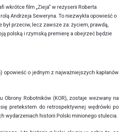
afi wkrótce film „Zieja” w reżyserii Roberta
 rolą Andrzeja Seweryna. To niezwykła opowieść o
ie był przeciw, lecz zawsze za: życiem, prawdą,
oją polską i rzymską premierę a obejrzeć będzie
czna) opowieść o jednym z najważniejszych kapłanów
tetu Obrony Robotników (KOR), zostaje wezwany na
się pretekstem do retrospektywnej wędrówki po
 wydarzeniach historii Polski minionego stulecia.