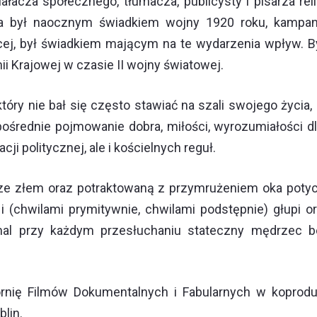
cza społecznego, tłumacza, publicysty i pisarza religi
eja był naocznym świadkiem wojny 1920 roku, kampan
cej, był świadkiem mającym na te wydarzenia wpływ. 
i Krajowej w czasie II wojny światowej.
który nie bał się często stawiać na szali swojego życi
zpośrednie pojmowanie dobra, miłości, wyrozumiałości d
cji politycznej, ale i kościelnych reguł.
ra ze złem oraz potraktowaną z przymrużeniem oka potyc
 i (chwilami prymitywnie, chwilami podstępnie) głupi 
al przy każdym przesłuchaniu stateczny mędrzec be
rnię Filmów Dokumentalnych i Fabularnych w koproduk
blin.