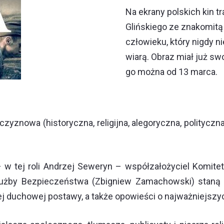
Na ekrany polskich kin tr
Glińskiego ze znakomitą
człowieku, który nigdy n
wiarą. Obraz miał już sw
go można od 13 marca.
aszczyznowa (historyczna, religijna, alegoryczna, polity
a – w tej roli Andrzej Seweryn – współzałożyciel Komi
użby Bezpieczeństwa (Zbigniew Zamachowski) staną 
j duchowej postawy, a także opowieści o najważniejszych