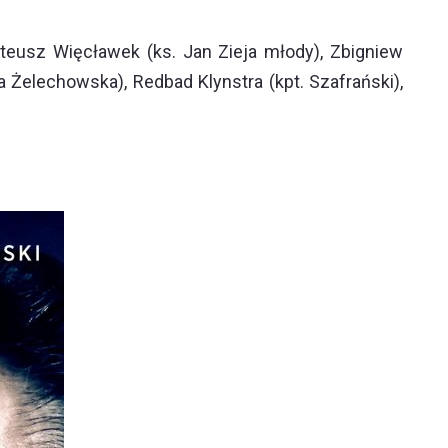
ateusz Więcławek (ks. Jan Zieja młody), Zbigniew
Żelechowska), Redbad Klynstra (kpt. Szafrański),