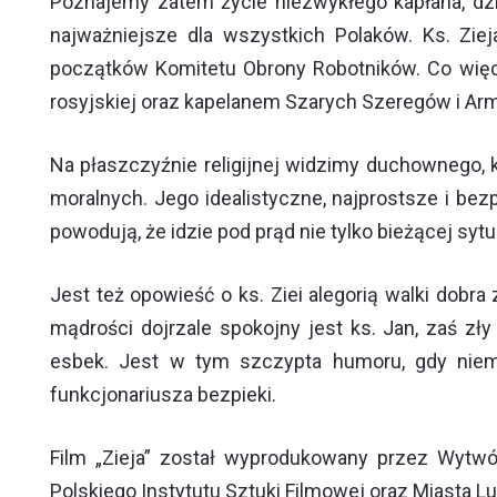
Poznajemy zatem życie niezwykłego kapłana, działa
najważniejsze dla wszystkich Polaków. Ks. Zi
początków Komitetu Obrony Robotników. Co wię
rosyjskiej oraz kapelanem Szarych Szeregów i Armi
Na płaszczyźnie religijnej widzimy duchownego, 
moralnych. Jego idealistyczne, najprostsze i be
powodują, że idzie pod prąd nie tylko bieżącej sytua
Jest też opowieść o ks. Ziei alegorią walki dob
mądrości dojrzale spokojny jest ks. Jan, zaś zły
esbek. Jest w tym szczypta humoru, gdy niem
funkcjonariusza bezpieki.
Film „Zieja” został wyprodukowany przez Wytwó
Polskiego Instytutu Sztuki Filmowej oraz Miasta Lu