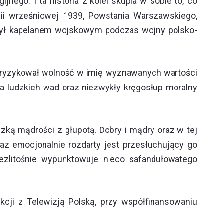
jnego. I ta historia z kolei skupia w sobie to, co
ii wrześniowej 1939, Powstania Warszawskiego,
Był kapelanem wojskowym podczas wojny polsko-
a, ryzykował wolność w imię wyznawanych wartości
la ludzkich wad oraz niezwykły kręgosłup moralny
zką mądrości z głupotą. Dobry i mądry oraz w tej
oraz emocjonalnie rozdarty jest przesłuchujący go
zlitośnie wypunktowuje nieco safandułowatego
cji z Telewizją Polską, przy współfinansowaniu