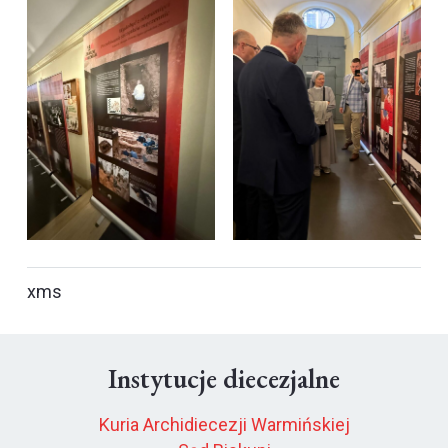
xms
Instytucje diecezjalne
Kuria Archidiecezji Warmińskiej