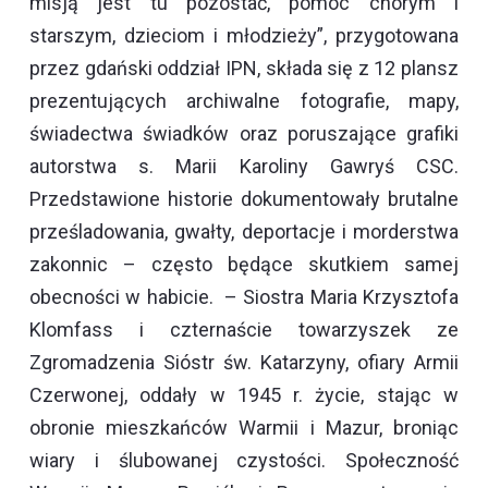
misją jest tu pozostać, pomóc chorym i
starszym, dzieciom i młodzieży”, przygotowana
przez gdański oddział IPN, składa się z 12 plansz
prezentujących archiwalne fotografie, mapy,
świadectwa świadków oraz poruszające grafiki
autorstwa s. Marii Karoliny Gawryś CSC.
Przedstawione historie dokumentowały brutalne
prześladowania, gwałty, deportacje i morderstwa
zakonnic – często będące skutkiem samej
obecności w habicie. – Siostra Maria Krzysztofa
Klomfass i czternaście towarzyszek ze
Zgromadzenia Sióstr św. Katarzyny, ofiary Armii
Czerwonej, oddały w 1945 r. życie, stając w
obronie mieszkańców Warmii i Mazur, broniąc
wiary i ślubowanej czystości. Społeczność