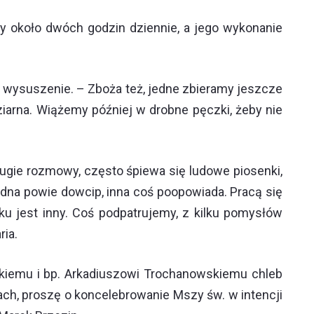
 około dwóch godzin dziennie, a jego wykonanie
ch wysuszenie. – Zboża też, jedne zbieramy jeszcze
 ziarna. Wiążemy później w drobne pęczki, żeby nie
 Długie rozmowy, często śpiewa się ludowe piosenki,
. Jedna powie dowcip, inna coś poopowiada. Pracą się
ku jest inny. Coś podpatrujemy, z kilku pomysłów
ria.
skiemu i bp. Arkadiuszowi Trochanowskiemu chleb
ch, proszę o koncelebrowanie Mszy św. w intencji