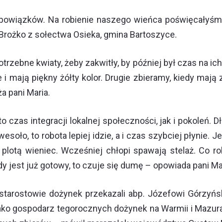
bowiązków. Na robienie naszego wieńca poświęcałyśmy
Brożko z sołectwa Osieka, gmina Bartoszyce.
otrzebne kwiaty, żeby zakwitły, by później był czas na i
e i mają piękny żółty kolor. Drugie zbieramy, kiedy mają
a pani Maria.
o czas integracji lokalnej społeczności, jak i pokoleń.
 wesoło, to robota lepiej idzie, a i czas szybciej płynie
 plotą wieniec. Wcześniej chłopi spawają stelaż. Co ro
y jest już gotowy, to czuje się dumę – opowiada pani Ma
, starostowie dożynek przekazali abp. Józefowi Górzyń
ako gospodarz tegorocznych dożynek na Warmii i Mazura