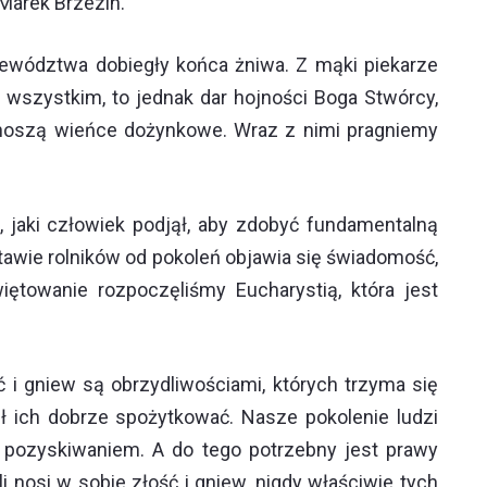
Marek Brzezin.
ewództwa dobiegły końca żniwa. Z mąki piekarze
 wszystkim, to jednak dar hojności Boga Stwórcy,
rzynoszą wieńce dożynkowe. Wraz z nimi pragniemy
, jaki człowiek podjął, aby zdobyć fundamentalną
awie rolników od pokoleń objawia się świadomość,
ętowanie rozpoczęliśmy Eucharystią, która jest
 i gniew są obrzydliwościami, których trzyma się
fił ich dobrze spożytkować. Nasze pokolenie ludzi
h pozyskiwaniem. A do tego potrzebny jest prawy
li nosi w sobie złość i gniew, nigdy właściwie tych