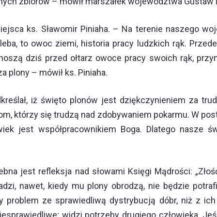
cznych zbiorów – mówił marszałek województwa Gustaw 
ejsca ks. Sławomir Piniaha. – Na terenie naszego woj
a, to owoc ziemi, historia pracy ludzkich rąk. Przede
rzynoszą dziś przed ołtarz owoce pracy swoich rąk, p
 plony – mówił ks. Piniaha.
kreślał, iż święto plonów jest dziękczynieniem za trud
iom, którzy się trudzą nad zdobywaniem pokarmu. W post
owiek jest współpracownikiem Boga. Dlatego nasze świ
a jest refleksja nad słowami Księgi Mądrości: „Złość
adzi, nawet, kiedy mu plony obrodzą, nie będzie potra
y problem ze sprawiedliwą dystrybucją dóbr, niż z ic
niesprawiedliwe; widzi potrzeby drugiego człowieka. Jeś