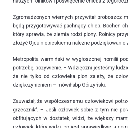
naszych rolników i poświęcenie chleba z tegoro
Zgromadzonych wiernych przywitał proboszcz mi
będą przygotowywać pachnący chleb. Bochen chleb
który sprawia, że ziemia rodzi plony. Rolnicy p
złożyć Ojcu niebieskiemu należne podziękowanie za
Metropolita warmiński w wygłoszonej homilii pod
potrzebę, pożywienie. – Wdzięczni jesteśmy ludz
że nie tylko od człowieka plon zależy, że czł
dziękczynieniem – mówił abp Górzyński.
Zauważał, że współczesnemu człowiekowi potrzebn
grzesznik”. – Jeśli człowiek sobie z tym nie por
obfitujących w dostatek, widzi, że większy mam
człowiek, który widzi, co jest sprawiedliwe, a co 