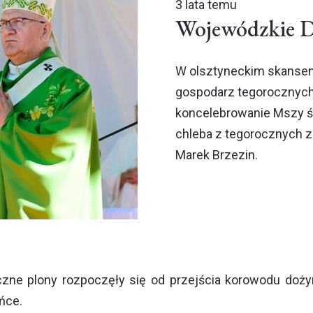
3 lata temu
Wojewódzkie D
W olsztyneckim skanseni
gospodarz tegorocznych 
koncelebrowanie Mszy św
chleba z tegorocznych 
Marek Brzezin.
czne plony rozpoczęły się od przejścia korowodu doż
ńce.