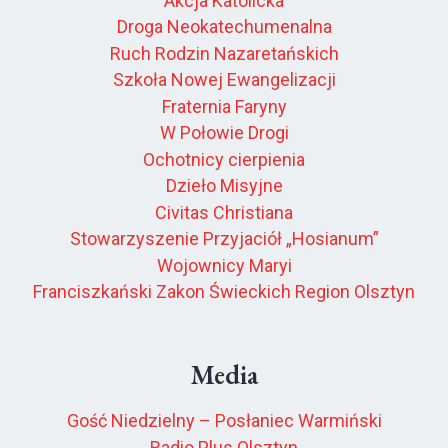
Akcja Katolicka
Droga Neokatechumenalna
Ruch Rodzin Nazaretańskich
Szkoła Nowej Ewangelizacji
Fraternia Faryny
W Połowie Drogi
Ochotnicy cierpienia
Dzieło Misyjne
Civitas Christiana
Stowarzyszenie Przyjaciół „Hosianum”
Wojownicy Maryi
Franciszkański Zakon Świeckich Region Olsztyn
Media
Gość Niedzielny – Posłaniec Warmiński
Radio Plus Olsztyn