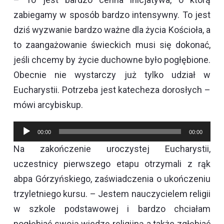
zabiegamy w sposób bardzo intensywny. To jest
dziś wyzwanie bardzo ważne dla życia Kościoła, a
to zaangażowanie świeckich musi się dokonać,
jeśli chcemy by życie duchowne było pogłębione.
Obecnie nie wystarczy już tylko udział w
Eucharystii. Potrzeba jest katecheza dorosłych –
mówi arcybiskup.
Odtwarzacz
00:00
00:00
plików
Na zakończenie uroczystej Eucharystii,
dźwiękowych
uczestnicy pierwszego etapu otrzymali z rąk
abpa Górzyńskiego, zaświadczenia o ukończeniu
trzyletniego kursu. – Jestem nauczycielem religii
w szkole podstawowej i bardzo chciałam
pogłębiać swoją wiedzę religijną a także zgłębiać