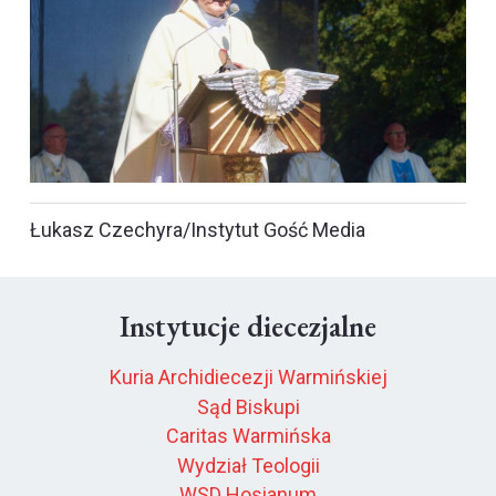
Łukasz Czechyra/Instytut Gość Media
Instytucje diecezjalne
Kuria Archidiecezji Warmińskiej
Sąd Biskupi
Caritas Warmińska
Wydział Teologii
WSD Hosianum