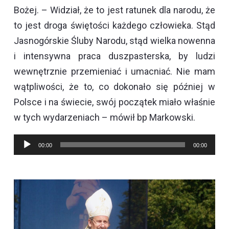
Bożej. – Widział, że to jest ratunek dla narodu, że
to jest droga świętości każdego człowieka. Stąd
Jasnogórskie Śluby Narodu, stąd wielka nowenna
i intensywna praca duszpasterska, by ludzi
wewnętrznie przemieniać i umacniać. Nie mam
wątpliwości, że to, co dokonało się później w
Polsce i na świecie, swój początek miało właśnie
w tych wydarzeniach – mówił bp Markowski.
Odtwarzacz
00:00
00:00
plików
dźwiękowych