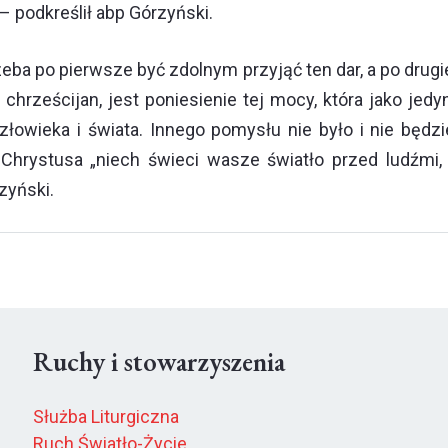
– podkreślił abp Górzyński.
rzeba po pierwsze być zdolnym przyjąć ten dar, a po dru
rześcijan, jest poniesienie tej mocy, która jako jedyn
owieka i świata. Innego pomysłu nie było i nie będzie
Chrystusa „niech świeci wasze światło przed ludźmi, a
zyński.
Ruchy i stowarzyszenia
Służba Liturgiczna
Ruch Światło-Życie