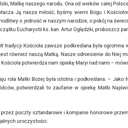
lski, Matkę naszego narodu. Ona od wieków całej Polsc
otacza Ją nasza miłość, byśmy wierni Bogu i Kościoł
dlitwy o jedność w naszym narodzie, o pokój na świecie
tku Eucharystii ks. kan. Artur Oględzki, proboszcz paraf
W tradycji Kościoła zawsze podkreślana była ogromna 
jest również naszą Matką. Nasze odniesienie do Niej ma
a Kościoła potwierdza nam opiekę Maryi nad nami – mówi
ju rola Matki Bożej była istotna i podkreślana. – Jak
ów, potwierdzali to zaufanie w opiekę Matki Najświęts
 przez poczty sztandarowe i kompanie honorowe przema
jalnych uroczystości.