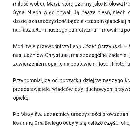
miłość wobec Maryi, którą czcimy jako Królową Po
Syna. Niech więc chwali Ją nasza pieśń, niech 
dzisiejsza uroczystość będzie czasem głębokiej mo
nad kształtem naszego patriotyzmu – mówił na począ
Modlitwie przewodniczył abp Józef Górzyński. – 
nas, uczniów Chrystusa, ma szczególne zadanie, 
zawierzeniem, oparte na postawie miłości. Histori
Przypomniał, że od początku dziejów naszego kra
przedstawiciele władców czy duchowych przywódc
opiekę.
Po Mszy św. uczestnicy uroczystości prowadzeni
kolumną Orła Białego odbyły się dalsze części ofic