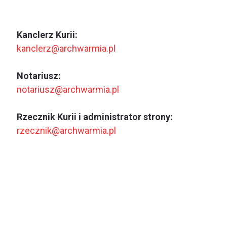
Kanclerz Kurii:
kanclerz@archwarmia.pl
Notariusz:
notariusz@archwarmia.pl
Rzecznik Kurii i administrator strony:
rzecznik@archwarmia.pl