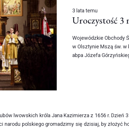
3 lata temu
Uroczystość 3 
Wojewódzkie Obchody Św
w Olsztynie Mszą św. w
abpa Józefa Górzyńskieg
lubów lwowskich króla Jana Kazimierza z 1656 r. Dzień 
eci narodu polskiego gromadzimy się dzisiaj, by złożyć 