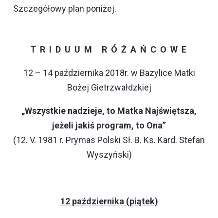
Szczegółowy plan poniżej.
T R I D U U M R Ó Ż A Ń C O W E
12 – 14 października 2018r. w Bazylice Matki
Bożej Gietrzwałdzkiej
„Wszystkie nadzieje, to Matka Najświętsza,
jeżeli jakiś program, to Ona”
(12. V. 1981 r. Prymas Polski Sł. B. Ks. Kard. Stefan
Wyszyński)
12 października (piątek)