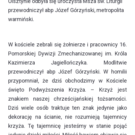
Olsztynie odbyła się uroczysta Msza św. Liturgii
przewodniczył abp Józef Górzyński, metropolita
warmiński.
W kościele zebrali się żołnierze i pracownicy 16.
Pomorskiej Dywizji Zmechanizowanej im. Króla
Kazimierza Jagiellończyka. Modlitwie
przewodniczył abp Józef Górzyński. W homilii
przypomniał, że dziś obchodzimy w Kościele
święto Podwyższenia Krzyża. – Krzyż jest
znakiem naszej chrześcijańskiej tożsamości.
Dziś wiele osób traktuje ten znak jedynie jako
dekorację na ścianie, nie rozumieją tajemnicy
krzyża. Tę tajemnicę jesteśmy w stanie pojąć
jedynie dzięki miłości. Miłość bowiem objawia się