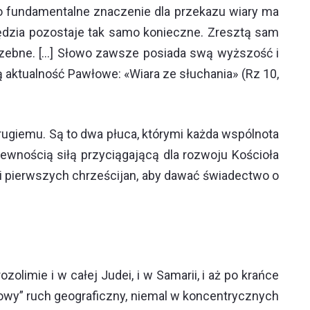
atego fundamentalne znaczenie dla przekazu wiary ma
rędzia pozostaje tak samo konieczne. Zresztą sam
trzebne. […] Słowo zawsze posiada swą wyższość i
aktualność Pawłowe: «Wiara ze słuchania» (Rz 10,
rugiemu. Są to dwa płuca, którymi każda wspólnota
ewnością siłą przyciągającą dla rozwoju Kościoła
ji pierwszych chrześcijan, aby dawać świadectwo o
imie i w całej Judei, i w Samarii, i aż po krańce
dkowy” ruch geograficzny, niemal w koncentrycznych