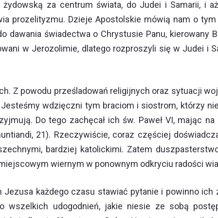
 żydowską za centrum świata, do Judei i Samarii, i aż
rawia prozelityzmu. Dzieje Apostolskie mówią nam o ty
 do dawania świadectwa o Chrystusie Panu, kierowany B
adowani w Jerozolimie, dlatego rozproszyli się w Judei 
h. Z powodu prześladowań religijnych oraz sytuacji woj
 Jesteśmy wdzięczni tym braciom i siostrom, którzy nie
 przyjmują. Do tego zachęcał ich św. Paweł VI, mając 
i nuntiandi, 21). Rzeczywiście, coraz częściej doświa
szechnymi, bardziej katolickimi. Zatem duszpasterstwo
miejscowym wiernym w ponownym odkryciu radości wiary 
 Jezusa każdego czasu stawiać pytanie i powinno ich z
wszelkich udogodnień, jakie niesie ze sobą postęp