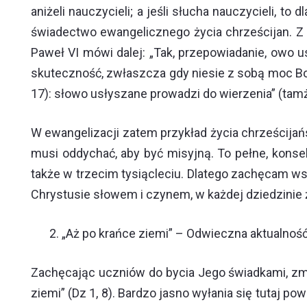
aniżeli nauczycieli; a jeśli słucha nauczycieli, t
świadectwo ewangelicznego życia chrześcijan. Z 
Paweł VI mówi dalej: „Tak, przepowiadanie, owo 
skuteczność, zwłaszcza gdy niesie z sobą moc Bo
17): słowo usłyszane prowadzi do wierzenia” (tamż
W ewangelizacji zatem przykład życia chrześcijań
musi oddychać, aby być misyjną. To pełne, konse
także w trzecim tysiącleciu. Dlatego zachęcam ws
Chrystusie słowem i czynem, w każdej dziedzinie 
„Aż po krańce ziemi” – Odwieczna aktualnoś
Zachęcając uczniów do bycia Jego świadkami, zmar
ziemi” (Dz 1, 8). Bardzo jasno wyłania się tutaj 