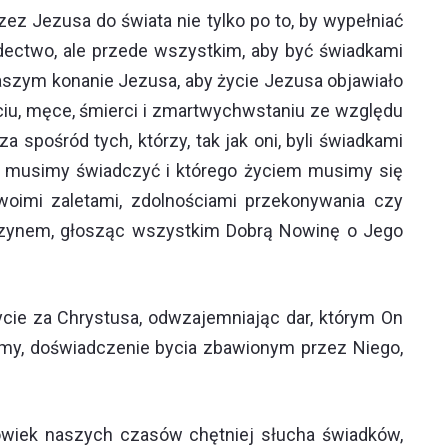
ez Jezusa do świata nie tylko po to, by wypełniać
iadectwo, ale przede wszystkim, aby być świadkami
aszym konanie Jezusa, aby życie Jezusa objawiało
życiu, męce, śmierci i zmartwychwstaniu ze względu
 spośród tych, którzy, tak jak oni, byli świadkami
ym musimy świadczyć i którego życiem musimy się
woimi zaletami, zdolnościami przekonywania czy
 czynem, głosząc wszystkim Dobrą Nowinę o Jego
cie za Chrystusa, odwzajemniając dar, którym On
iśmy, doświadczenie bycia zbawionym przez Niego,
łowiek naszych czasów chętniej słucha świadków,