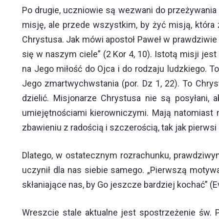
Po drugie, uczniowie są wezwani do przeżywania s
misję, ale przede wszystkim, by żyć misją, która
Chrystusa. Jak mówi apostoł Paweł w prawdziwie 
się w naszym ciele” (2 Kor 4, 10). Istotą misji j
na Jego miłość do Ojca i do rodzaju ludzkiego. To
Jego zmartwychwstania (por. Dz 1, 22). To Chry
dzielić. Misjonarze Chrystusa nie są posyłani
umiejętnościami kierowniczymi. Mają natomiast
zbawieniu z radością i szczerością, tak jak pierwsi
Dlatego, w ostatecznym rozrachunku, prawdziwym
uczynił dla nas siebie samego. „Pierwszą motywa
skłaniające nas, by Go jeszcze bardziej kochać” (E
Wreszcie stale aktualne jest spostrzeżenie św.