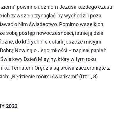
e ziemi” powinno uczniom Jezusa każdego czasu
o ich zawsze przynaglać, by wychodzili poza
y dawać o Nim świadectwo. Pomimo wszelkich
 ze sobą postęp nowoczesności, istnieją dziś
czne, do których nie dotarli jeszcze misyjni
Dobrą Nowiną o Jego miłości – napisał papież
 Światowy Dzień Misyjny, który w tym roku
nika. Tematem Orędzia są słowa zaczerpnięte z
ich: „Będziecie moimi świadkami” (Dz 1, 8).
NY 2022