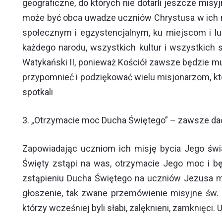
geograficzne, do których nie dotarli jeszcze misy
może być obca uwadze uczniów Chrystusa w ich m
społecznym i egzystencjalnym, ku miejscom i lu
każdego narodu, wszystkich kultur i wszystkich
Watykański II, ponieważ Kościół zawsze będzie m
przypomnieć i podziękować wielu misjonarzom, którz
spotkali
3.
„Otrzymacie
moc Ducha Świętego” – zawsze dać
Zapowiadając uczniom ich misję bycia Jego świa
Święty zstąpi na was, otrzymacie Jego moc i bę
zstąpieniu Ducha Świętego na uczniów Jezusa m
głoszenie, tak zwane przemówienie misyjne św. 
którzy wcześniej byli słabi, zalęknieni, zamknięci