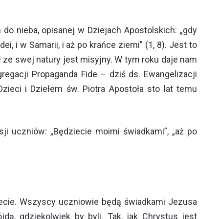
o nieba, opisanej w Dziejach Apostolskich: „gdy
 i w Samarii, i aż po krańce ziemi” (1, 8). Jest to
ze swej natury jest misyjny. W tym roku daje nam
gregacji Propaganda Fide – dziś ds. Ewangelizacji
ieci i Dziełem św. Piotra Apostoła sto lat temu
ji uczniów: „Będziecie moimi świadkami”, „aż po
wiecie. Wszyscy uczniowie będą świadkami Jezusa
ą, gdziekolwiek by byli. Tak, jak Chrystus jest