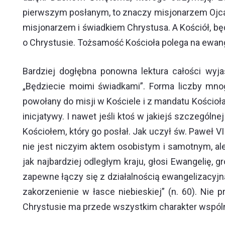
pierwszym posłanym, to znaczy misjonarzem Ojca (po
misjonarzem i świadkiem Chrystusa. A Kościół, bę
o Chrystusie. Tożsamość Kościoła polega na ewan
Bardziej dogłębna ponowna lektura całości wyj
„Będziecie moimi świadkami”. Forma liczby mno
powołany do misji w Kościele i z mandatu Kościoła:
inicjatywy. I nawet jeśli ktoś w jakiejś szczegól
Kościołem, który go posłał. Jak uczył św. Paweł VI 
nie jest niczyim aktem osobistym i samotnym, ale
jak najbardziej odległym kraju, głosi Ewangelię,
zapewne łączy się z działalnością ewangelizacyjną 
zakorzenienie w łasce niebieskiej” (n. 60). N
Chrystusie ma przede wszystkim charakter wspóln