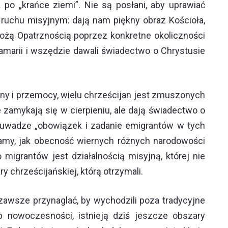
 po „krańce ziemi”. Nie są posłani, aby uprawiać
m ruchu misyjnym: dają nam piękny obraz Kościoła,
ożą Opatrznością poprzez konkretne okoliczności
i Samarii i wszędzie dawali świadectwo o Chrystusie
ny i przemocy, wielu chrześcijan jest zmuszonych
 zamykają się w cierpieniu, ale dają świadectwo o
na uwadze „obowiązek i zadanie emigrantów w tych
dczamy, jak obecność wiernych różnych narodowości
 migrantów jest działalnością misyjną, której nie
chrześcijańskiej, którą otrzymali.
awsze przynaglać, by wychodzili poza tradycyjne
 nowoczesności, istnieją dziś jeszcze obszary