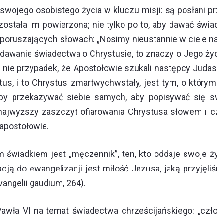
wojego osobistego życia w kluczu misji: są posłani prz
 została im powierzona; nie tylko po to, aby dawać św
poruszających słowach: „Nosimy nieustannie w ciele n
est dawanie świadectwa o Chrystusie, to znaczy o Jego 
 nie przypadek, że Apostołowie szukali następcy Judasza
stus, i to Chrystus zmartwychwstały, jest tym, o któr
, aby przekazywać siebie samych, aby popisywać się s
 najwyższy zaszczyt ofiarowania Chrystusa słowem i
 apostołowie.
 świadkiem jest „męczennik”, ten, kto oddaje swoje ży
cją do ewangelizacji jest miłość Jezusa, jaką przyjęl
vangelii gaudium, 264).
 Pawła VI na temat świadectwa chrześcijańskiego: „cz