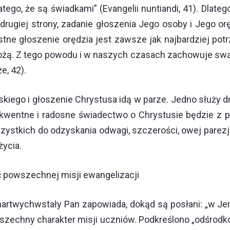
o dlatego, że są świadkami” (Evangelii nuntiandi, 41). Dl
drugiej strony, zadanie głoszenia Jego osoby i Jego o
ustne głoszenie orędzia jest zawsze jak najbardziej po
żą. Z tego powodu i w naszych czasach zachowuje swą 
e, 42).
skiego i głoszenie Chrystusa idą w parze. Jedno służy d
kwentne i radosne świadectwo o Chrystusie będzie z p
zystkich do odzyskania odwagi, szczerości, owej parez
życia.
ć powszechnej misji ewangelizacji
twychwstały Pan zapowiada, dokąd są posłani: „w Jerozol
powszechny charakter misji uczniów. Podkreślono „odśro