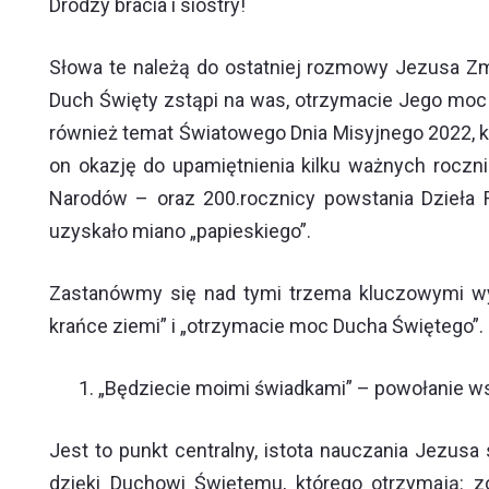
Drodzy bracia i siostry!
Słowa te należą do ostatniej rozmowy Jezusa Zm
Duch Święty zstąpi na was, otrzymacie Jego moc i b
również temat Światowego Dnia Misyjnego 2022, k
on okazję do upamiętnienia kilku ważnych rocznic
Narodów – oraz 200.rocznicy powstania Dzieła R
uzyskało miano „papieskiego”.
Zastanówmy się nad tymi trzema kluczowymi wyra
krańce ziemi” i „otrzymacie moc Ducha Świętego”.
„Będziecie moimi świadkami” – powołanie ws
Jest to punkt centralny, istota nauczania Jezu
dzięki Duchowi Świętemu, którego otrzymają: zo