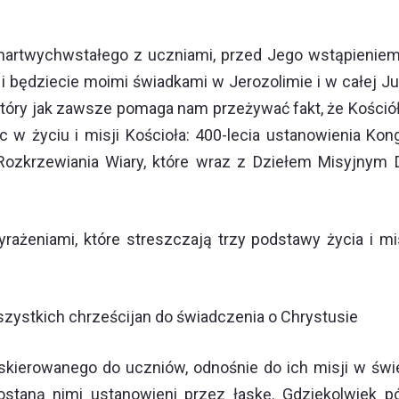
artwychwstałego z uczniami, przed Jego wstąpieniem d
ędziecie moimi świadkami w Jerozolimie i w całej Judei,
tóry jak zawsze pomaga nam przeżywać fakt, że Kościół 
 w życiu i misji Kościoła: 400-lecia ustanowienia Kon
ozkrzewiania Wiary, które wraz z Dziełem Misyjnym Dz
żeniami, które streszczają trzy podstawy życia i mis
zystkich chrześcijan do świadczenia o Chrystusie
sa skierowanego do uczniów, odnośnie do ich misji w ś
staną nimi ustanowieni przez łaskę. Gdziekolwiek pójd