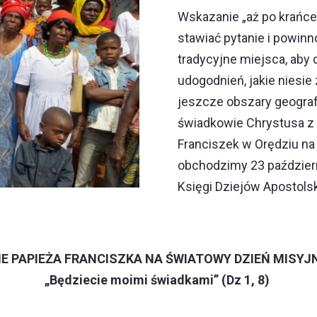
Wskazanie „aż po krańc
stawiać pytanie i powinn
tradycyjne miejsca, ab
udogodnień, jakie niesie
jeszcze obszary geografi
świadkowie Chrystusa z 
Franciszek w Orędziu na
obchodzimy 23 paździer
Księgi Dziejów Apostolsk
E PAPIEŻA FRANCISZKA NA ŚWIATOWY DZIEŃ MISYJ
„Będziecie moimi świadkami” (Dz 1, 8)