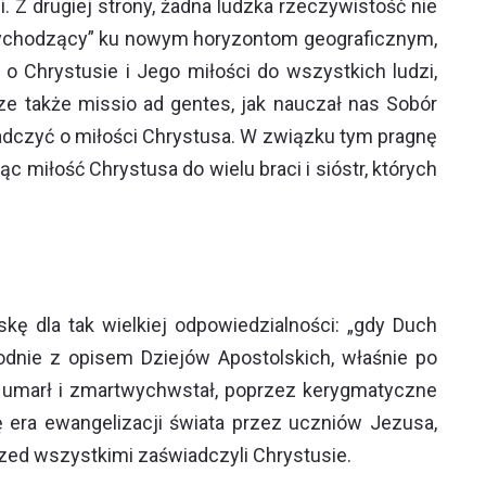
. Z drugiej strony, żadna ludzka rzeczywistość nie
„wychodzący” ku nowym horyzontom geograficznym,
 Chrystusie i Jego miłości do wszystkich ludzi,
e także missio ad gentes, jak nauczał nas Sobór
adczyć o miłości Chrystusa. W związku tym pragnę
c miłość Chrystusa do wielu braci i sióstr, których
ę dla tak wielkiej odpowiedzialności: „gdy Duch
odnie z opisem Dziejów Apostolskich, właśnie po
 umarł i zmartwychwstał, poprzez kerygmatyczne
 era ewangelizacji świata przez uczniów Jezusa,
przed wszystkimi zaświadczyli Chrystusie.