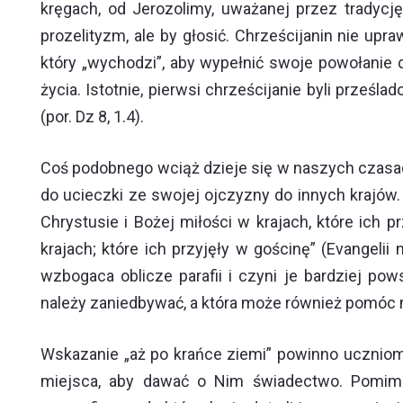
kręgach, od Jerozolimy, uważanej przez tradycję
prozelityzm, ale by głosić. Chrześcijanin nie up
który „wychodzi”, aby wypełnić swoje powołanie
życia. Istotnie, pierwsi chrześcijanie byli prześl
(por. Dz 8, 1.4).
Coś podobnego wciąż dzieje się w naszych czasac
do ucieczki ze swojej ojczyzny do innych krajów.
Chrystusie i Bożej miłości w krajach, które ich
krajach; które ich przyjęły w gościnę” (Evangeli
wzbogaca oblicze parafii i czyni je bardziej pow
należy zaniedbywać, a która może również pomóc 
Wskazanie „aż po krańce ziemi” powinno uczniom
miejsca, aby dawać o Nim świadectwo. Pomimo 