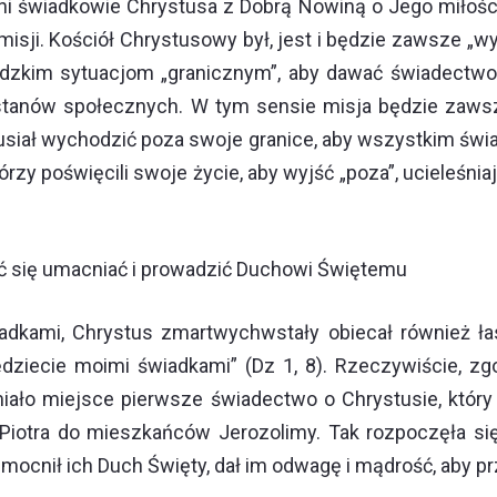
jni świadkowie Chrystusa z Dobrą Nowiną o Jego miłości
isji. Kościół Chrystusowy był, jest i będzie zawsze 
dzkim sytuacjom „granicznym”, aby dawać świadectwo o
 stanów społecznych. W tym sensie misja będzie zawsz
usiał wychodzić poza swoje granice, aby wszystkim świ
y poświęcili swoje życie, aby wyjść „poza”, ucieleśniają
 się umacniać i prowadzić Duchowi Świętemu
dkami, Chrystus zmartwychwstały obiecał również łask
dziecie moimi świadkami” (Dz 1, 8). Rzeczywiście, zg
iało miejsce pierwsze świadectwo o Chrystusie, który
Piotra do mieszkańców Jerozolimy. Tak rozpoczęła się
. Umocnił ich Duch Święty, dał im odwagę i mądrość, aby 