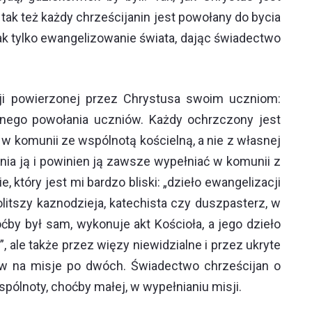
 tak też każdy chrześcijanin jest powołany do bycia
ak tylko ewangelizowanie świata, dając świadectwo
sji powierzonej przez Chrystusa swoim uczniom:
jnego powołania uczniów. Każdy ochrzczony jest
, w komunii ze wspólnotą kościelną, a nie z własnej
łnia ją i powinien ją zawsze wypełniać w komunii z
, który jest mi bardzo bliski: „dzieło ewangelizacji
litszy kaznodzieja, katechista czy duszpasterz, w
ćby był sam, wykonuje akt Kościoła, a jego dzieło
, ale także przez więzy niewidzialne i przez ukryte
ów na misje po dwóch. Świadectwo chrześcijan o
ólnoty, choćby małej, w wypełnianiu misji.