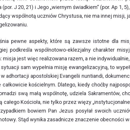
r. J 20, 21) i Jego „wiernym świadkiem” (por. Ap 1, 5),
dący wspólnotą uczniów Chrystusa, nie ma innej misji, j
gelizowaniu.
aśnia pewne aspekty, które są zawsze istotne dla mi
giej podkreśla wspólnotowo-eklezjalny charakter misy
 misja jest więc realizowana razem, a nie indywidualnie
nej sytuacji sam wypełnia misję ewangelizacyjną, to wype
w adhortacji apostolskiej Evangelii nuntiandi, dokumencie
 całkowicie kościelnym. Dlatego, kiedy choćby najpospo
 gromadzi swą małą wspólnotę, udziela Sakramentów, cho
całego Kościoła, nie tylko przez więzy „instytucjonalne”
ie przypadkiem bowiem Pan Jezus posyłał swoich uczni
otowy. Stąd wynika zasadnicze znaczenie obecności wsp