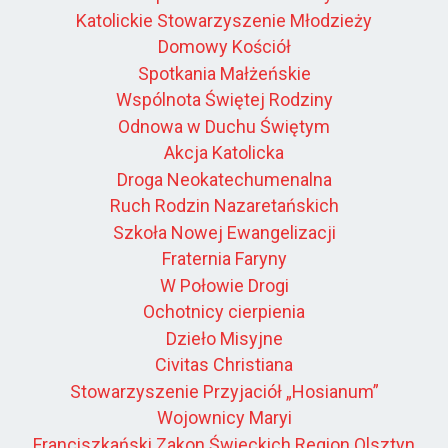
Katolickie Stowarzyszenie Młodzieży
Domowy Kościół
Spotkania Małżeńskie
Wspólnota Świętej Rodziny
Odnowa w Duchu Świętym
Akcja Katolicka
Droga Neokatechumenalna
Ruch Rodzin Nazaretańskich
Szkoła Nowej Ewangelizacji
Fraternia Faryny
W Połowie Drogi
Ochotnicy cierpienia
Dzieło Misyjne
Civitas Christiana
Stowarzyszenie Przyjaciół „Hosianum”
Wojownicy Maryi
Franciszkański Zakon Świeckich Region Olsztyn