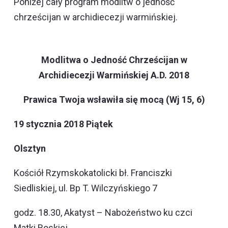
Poniżej cały program modlitw o jedność
chrześcijan w archidiecezji warmińskiej.
Modlitwa o Jedność Chrześcijan w
Archidiecezji Warmińskiej
A.D. 2018
Prawica Twoja wsławiła się mocą (Wj 15, 6)
19 stycznia 2018 Piątek
Olsztyn
Kościół Rzymskokatolicki bł. Franciszki
Siedliskiej, ul. Bp T. Wilczyńskiego 7
godz. 18.30,
Akatyst
– Nabożeństwo ku czci
Matki Boskiej