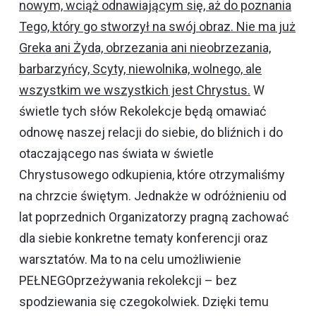
nowym, wciąż odnawiającym się, aż do poznania
Tego, który go stworzył na swój obraz. Nie ma już
Greka ani Żyda, obrzezania ani nieobrzezania,
barbarzyńcy, Scyty, niewolnika, wolnego, ale
wszystkim we wszystkich jest Chrystus.
W
świetle tych słów Rekolekcje będą omawiać
odnowę naszej relacji do siebie, do bliźnich i do
otaczającego nas świata w świetle
Chrystusowego odkupienia, które otrzymaliśmy
na chrzcie świętym. Jednakże w odróżnieniu od
lat poprzednich Organizatorzy pragną zachować
dla siebie konkretne tematy konferencji oraz
warsztatów. Ma to na celu umożliwienie
PEŁNEGOprzeżywania rekolekcji – bez
spodziewania się czegokolwiek. Dzięki temu