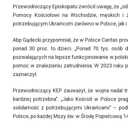
Przewodniczący Episkopatu zwrócił uwagę, że „od 
Pomocy Kościołowi na Wschodzie, męskich i że
potrzebującym Ukraińcom zarówno w Polsce, jak i n
Abp Gądecki przypomniał, że w Polsce Caritas p
ponad 30 proc. to dzieci. „Ponad 70 tys. osób 
pozwalających na lepsze funkcjonowanie w polskim
pomoc w znalezieniu zatrudnienia. W 2023 roku p
zaznaczył.
Przewodniczący KEP zauważył, że wojna nadal t
bardziej potrzebna”. „Jako Kościół w Polsce p
solidarność z potrzebującymi Ukraińcami” – podk
Polsce, po każdej Mszy św. w Środę Popielcową 14 