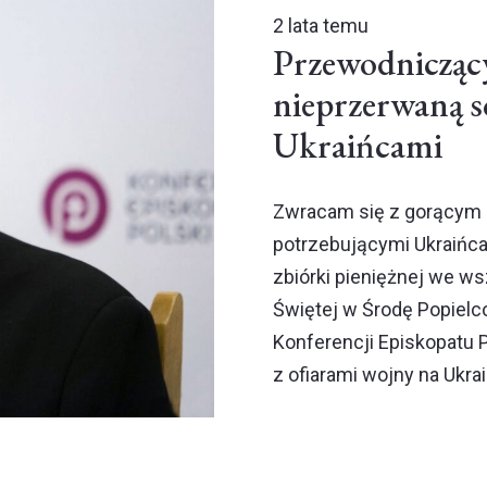
2 lata temu
Przewodniczący
nieprzerwaną s
Ukraińcami
Zwracam się z gorącym 
potrzebującymi Ukraińca
zbiórki pieniężnej we ws
Świętej w Środę Popielc
Konferencji Episkopatu P
z ofiarami wojny na Ukrai