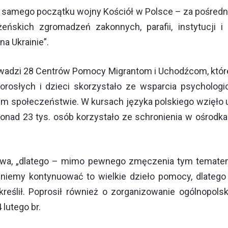
samego początku wojny Kościół w Polsce – za pośrednic
ńskich zgromadzeń zakonnych, parafii, instytucji
a Ukrainie”.
rowadzi 28 Centrów Pomocy Migrantom i Uchodźcom, któr
dorosłych i dzieci skorzystało ze wsparcia psychologi
 społeczeństwie. W kursach języka polskiego wzięło ud
onad 23 tys. osób korzystało ze schronienia w ośrodka
rwa, „dlatego – mimo pewnego zmęczenia tym tematem
ragniemy kontynuować to wielkie dzieło pomocy, dlate
reślił. Poprosił również o zorganizowanie ogólnopolsk
lutego br.