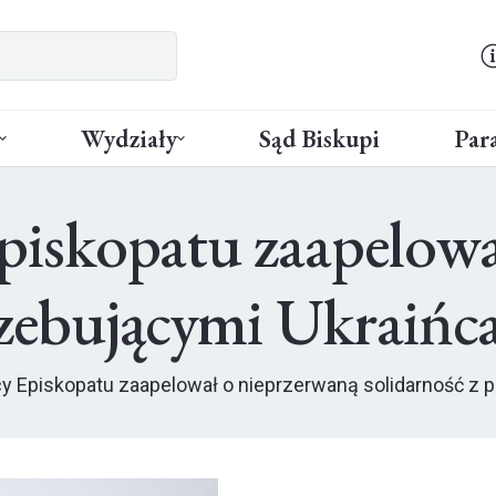
Wydziały
Sąd Biskupi
Para
piskopatu zaapelowa
rzebującymi Ukraińc
 Episkopatu zaapelował o nieprzerwaną solidarność z 