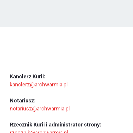
Kanclerz Kurii:
kanclerz@archwarmia.pl
Notariusz:
notariusz@archwarmia.pl
Rzecznik Kurii i administrator strony:
rzecznik@archwarmia.pl