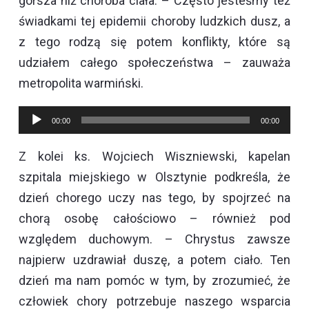
gorsza niż choroba ciała. – Często jesteśmy też
świadkami tej epidemii choroby ludzkich dusz, a
z tego rodzą się potem konflikty, które są
udziałem całego społeczeństwa – zauważa
metropolita warmiński.
Odtwarzacz
00:00
00:00
plików
Z kolei ks. Wojciech Wiszniewski, kapelan
dźwiękowych
szpitala miejskiego w Olsztynie podkreśla, że
dzień chorego uczy nas tego, by spojrzeć na
chorą osobę całościowo – również pod
względem duchowym. – Chrystus zawsze
najpierw uzdrawiał duszę, a potem ciało. Ten
dzień ma nam pomóc w tym, by zrozumieć, że
człowiek chory potrzebuje naszego wsparcia