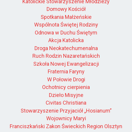
Katolickie Stowarzyszenie Młodzieży
Domowy Kościół
Spotkania Małżeńskie
Wspólnota Świętej Rodziny
Odnowa w Duchu Świętym
Akcja Katolicka
Droga Neokatechumenalna
Ruch Rodzin Nazaretańskich
Szkoła Nowej Ewangelizacji
Fraternia Faryny
W Połowie Drogi
Ochotnicy cierpienia
Dzieło Misyjne
Civitas Christiana
Stowarzyszenie Przyjaciół „Hosianum”
Wojownicy Maryi
Franciszkański Zakon Świeckich Region Olsztyn