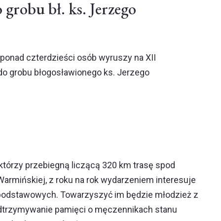
 grobu bł. ks. Jerzego
. ponad czterdzieści osób wyruszy na XII
o grobu błogosławionego ks. Jerzego
 którzy przebiegną liczącą 320 km trasę spod
 Warmińskiej, z roku na rok wydarzeniem interesuje
ół podstawowych. Towarzyszyć im będzie młodzież z
 podtrzymywanie pamięci o męczennikach stanu