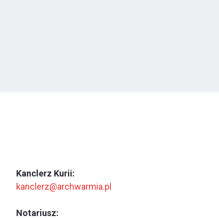
Kanclerz Kurii:
kanclerz@archwarmia.pl
Notariusz: