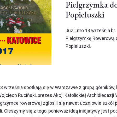
Pielgrzymka do
Popiełuszki
Już jutro 13 września br
Pielgrzymkę Rowerową d
Popiełuszki.
13 września spotkają się w Warszawie z grupą górników,
jciech Ruciński, prezes Akcji Katolickiej Archidiecezji
ielgrzymce rowerowej zgłosili się nawet uczniowie szk
i. Cieszymy się z tego, ponieważ ideą inicjatywy jest