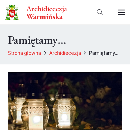
Archidiecezja
Warmińska
Pamiętamy…
Strona główna
Archidiecezja
Pamiętamy…