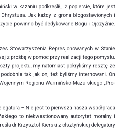
ski w kazaniu podkreślił, iż popiersie, które jest
 Chrystusa. Jak każdy z grona błogosławionych i
e życie powinno być dedykowane Bogu i Ojczyźnie.
rezes Stowarzyszenia Represjonowanych w Stanie
j z prośbą w pomoc przy realizacji tego pomysłu.
szty projektu, my natomiast pokryliśmy resztę ze
odobnie tak jak on, też byliśmy internowani. On
e Wojennym Regionu Warmińsko-Mazurskiego „Pro-
elegatura – Nie jest to pierwsza nasza współpraca
ńskiego to niekwestionowany autorytet moralny i
a dr Krzysztof Kierski z olsztyńskiej delegatury