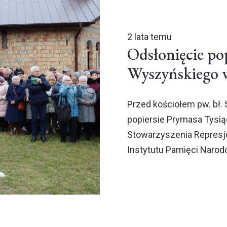
2 lata temu
Odsłonięcie pop
Wyszyńskiego 
Przed kościołem pw. bł.
popiersie Prymasa Tysiąc
Stowarzyszenia Represj
Instytutu Pamięci Narod