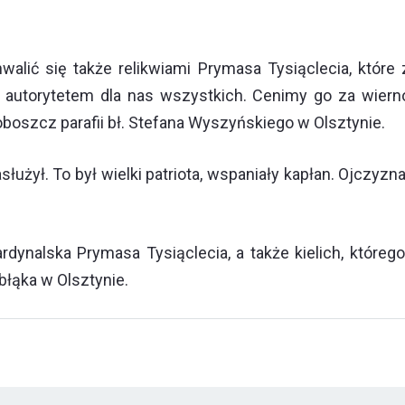
alić się także relikwiami Prymasa Tysiąclecia, które
st autorytetem dla nas wszystkich. Cenimy go za wierno
roboszcz parafii bł. Stefana Wyszyńskiego w Olsztynie.
służył. To był wielki patriota, wspaniały kapłan. Ojczy
 kardynalska Prymasa Tysiąclecia, a także kielich, które
łąka w Olsztynie.