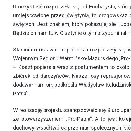
Uroczystość rozpoczęła się od Eucharystii, której
umiejscowione przed świątynią, to drogowskaz d
świętych. Jest znakiem, który pokazuje, ale i u
Będzie on nam tu w Olsztynie o tym przypominał –
Starania o ustawienie popiersia rozpoczęły si
Wojennym Regionu Warmińsko-Mazurskiego „Pro-Pat
– Koszt popiersia wraz z postumentem to około 1
zbiórek od darczyńców. Nasze losy represjonowa
dodawał nam sił, podkreśla Władysław Kałudziń
Patria”.
W realizację projektu zaangażowało się Biuro Upa
ze stowarzyszeniem „Pro-Patria”. A to jest kol
duchowy, współtwórca przemian społecznych, któr