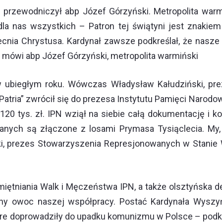
 przewodniczył abp Józef Górzyński. Metropolita warmiń
la nas wszystkich – Patron tej świątyni jest znakiem
obecnia Chrystusa. Kardynał zawsze podkreślał, że nasz
 mówi abp Józef Górzyński, metropolita warmiński
ę w ubiegłym roku. Wówczas Władysław Kałudziński, p
ria” zwrócił się do prezesa Instytutu Pamięci Narodowe
20 tys. zł. IPN wziął na siebie całą dokumentację i ko
nych są złączone z losami Prymasa Tysiąclecia. My, p
ski, prezes Stowarzyszenia Represjonowanych w Stani
miętniania Walk i Męczeństwa IPN, a także olsztyńska d
ejny owoc naszej współpracy. Postać Kardynała Wyszy
e doprowadziły do upadku komunizmu w Polsce – podkreśl