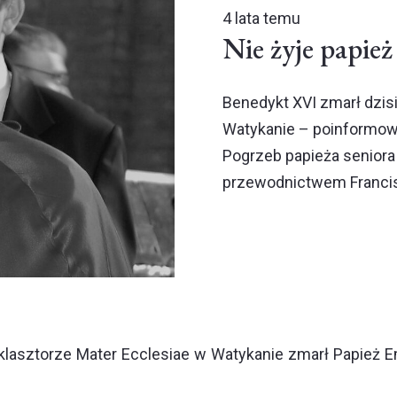
4 lata temu
Nie żyje papie
Benedykt XVI zmarł dzisi
Watykanie – poinformował
Pogrzeb papieża seniora
przewodnictwem Francisz
 klasztorze Mater Ecclesiae w Watykanie zmarł Papież E