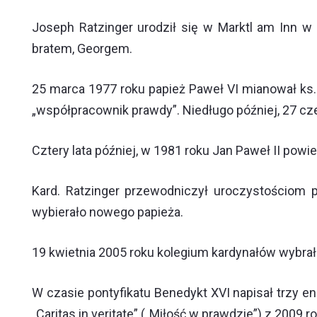
Joseph Ratzinger urodził się w Marktl am Inn 
bratem, Georgem.
25 marca 1977 roku papież Paweł VI mianował ks.
„współpracownik prawdy”. Niedługo później, 27 cz
Cztery lata później, w 1981 roku Jan Paweł II powi
Kard. Ratzinger przewodniczył uroczystościom p
wybierało nowego papieża.
19 kwietnia 2005 roku kolegium kardynałów wybrało 
W czasie pontyfikatu Benedykt XVI napisał trzy ency
„Caritas in veritate” („Miłość w prawdzie”) z 2009 r