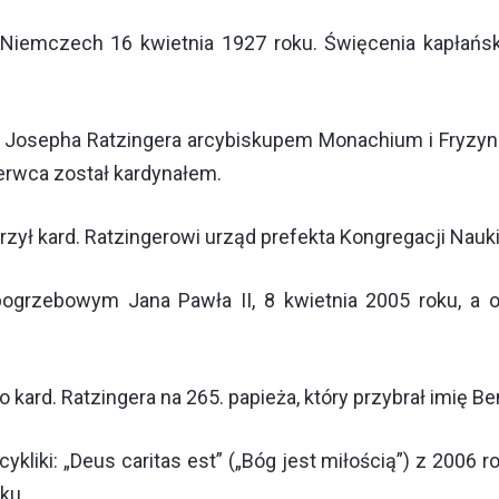
w Niemczech 16 kwietnia 1927 roku. Święcenia kapłańs
 Josepha Ratzingera arcybiskupem Monachium i Fryzyngi
erwca został kardynałem.
erzył kard. Ratzingerowi urząd prefekta Kongregacji Nauki
ogrzebowym Jana Pawła II, 8 kwietnia 2005 roku, a o
kard. Ratzingera na 265. papieża, który przybrał imię Be
kliki: „Deus caritas est” („Bóg jest miłością”) z 2006 ro
oku.