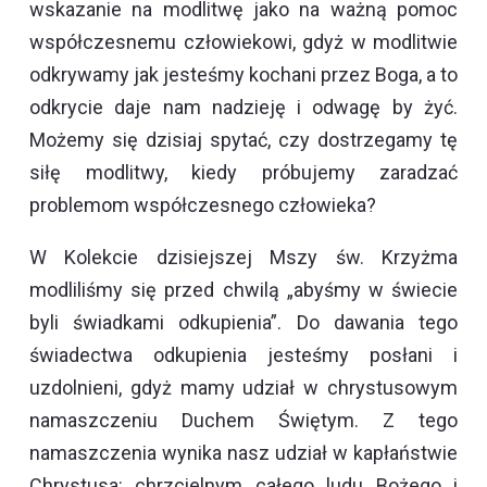
wskazanie na modlitwę jako na ważną pomoc
współczesnemu człowiekowi, gdyż w modlitwie
odkrywamy jak jesteśmy kochani przez Boga, a to
odkrycie daje nam nadzieję i odwagę by żyć.
Możemy się dzisiaj spytać, czy dostrzegamy tę
siłę modlitwy, kiedy próbujemy zaradzać
problemom współczesnego człowieka?
W Kolekcie dzisiejszej Mszy św. Krzyżma
modliliśmy się przed chwilą „abyśmy w świecie
byli świadkami odkupienia”. Do dawania tego
świadectwa odkupienia jesteśmy posłani i
uzdolnieni, gdyż mamy udział w chrystusowym
namaszczeniu Duchem Świętym. Z tego
namaszczenia wynika nasz udział w kapłaństwie
Chrystusa: chrzcielnym całego ludu Bożego i