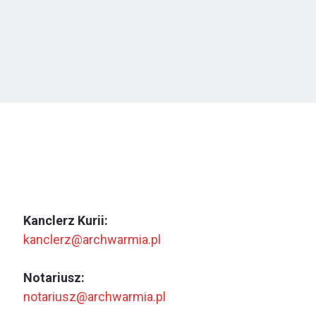
Kanclerz Kurii:
kanclerz@archwarmia.pl
Notariusz:
notariusz@archwarmia.pl