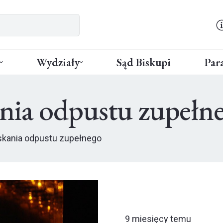
Wydziały
Sąd Biskupi
Para
nia odpustu zupełn
skania odpustu zupełnego
9 miesięcy temu