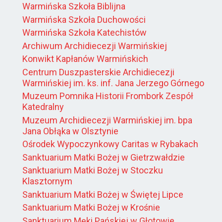
Warmińska Szkoła Biblijna
Warmińska Szkoła Duchowości
Warmińska Szkoła Katechistów
Archiwum Archidiecezji Warmińskiej
Konwikt Kapłanów Warmińskich
Centrum Duszpasterskie Archidiecezji
Warmińskiej im. ks. inf. Jana Jerzego Górnego
Muzeum Pomnika Historii Frombork Zespół
Katedralny
Muzeum Archidiecezji Warmińskiej im. bpa
Jana Obłąka w Olsztynie
Ośrodek Wypoczynkowy Caritas w Rybakach
Sanktuarium Matki Bożej w Gietrzwałdzie
Sanktuarium Matki Bożej w Stoczku
Klasztornym
Sanktuarium Matki Bożej w Świętej Lipce
Sanktuarium Matki Bożej w Krośnie
Sanktuarium Męki Pańskiej w Głotowie