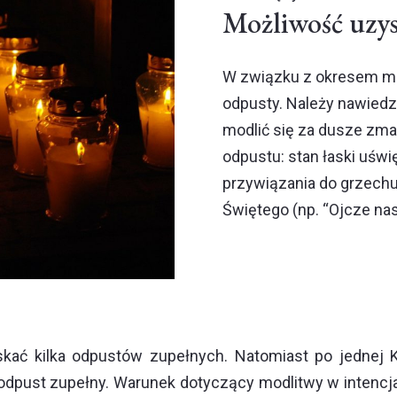
Możliwość uzy
W związku z okresem mo
odpusty. Należy nawiedzi
modlić się za dusze zma
odpustu: stan łaski uświ
przywiązania do grzechu 
Świętego (np. “Ojcze nas
kać kilka odpustów zupełnych. Natomiast po jednej K
n odpust zupełny. Warunek dotyczący modlitwy w intenc