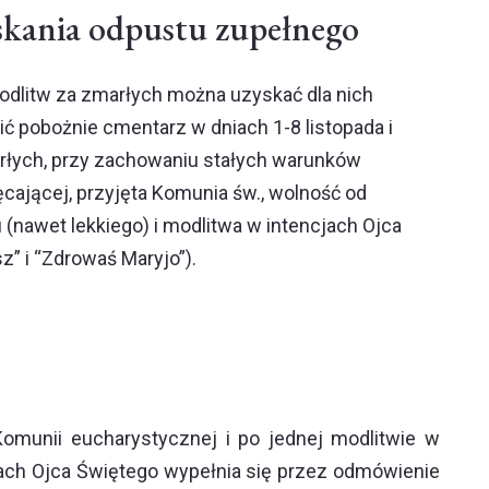
skania odpustu zupełnego
dlitw za zmarłych można uzyskać dla nich
ć pobożnie cmentarz w dniach 1-8 listopada i
rłych, przy zachowaniu stałych warunków
ęcającej, przyjęta Komunia św., wolność od
(nawet lekkiego) i modlitwa w intencjach Ojca
z” i “Zdrowaś Maryjo”).
omunii eucharystycznej i po jednej modlitwie w
jach Ojca Świętego wypełnia się przez odmówienie