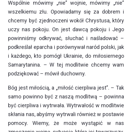
Wspólnie mówimy „nie” wojnie, mówimy „nie”
wszelkiemu złu. Opowiadamy się za dobrem i
chcemy być zjednoczeni wokół Chrystusa, który
uczy nas pokoju. On jest dawcą pokoju i Jego
powinniśmy odkrywać, słuchać i naśladować –
podkreślał eparcha i porównywał naród polski, jak
i każdego, kto pomógł Ukrainie, do miłosiernego
Samarytanina. – W tej modlitwie chcemy wam
podziękować – mówił duchowny.
Bóg jest miłością, a „miłość cierpliwa jest”. – Tak
samo powinno być z naszą modlitwą – powinna
być cierpliwa i wytrwała. Wytrwałość w modlitwie
skłania nas, abyśmy wytrwali również w postawie
pomocy. Wiemy, że może wystąpić w nas
zmęczenie wojną, sytuacją, która jej towarzyszy.