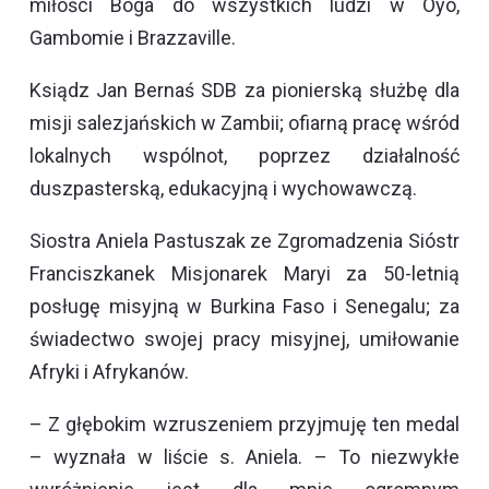
miłości Boga do wszystkich ludzi w Oyo,
Gambomie i Brazzaville.
Ksiądz Jan Bernaś SDB za pionierską służbę dla
misji salezjańskich w Zambii; ofiarną pracę wśród
lokalnych wspólnot, poprzez działalność
duszpasterską, edukacyjną i wychowawczą.
Siostra Aniela Pastuszak ze Zgromadzenia Sióstr
Franciszkanek Misjonarek Maryi za 50-letnią
posługę misyjną w Burkina Faso i Senegalu; za
świadectwo swojej pracy misyjnej, umiłowanie
Afryki i Afrykanów.
– Z głębokim wzruszeniem przyjmuję ten medal
– wyznała w liście s. Aniela. – To niezwykłe