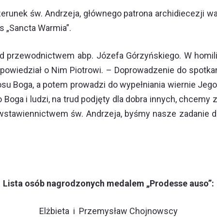
zerunek św. Andrzeja, głównego patrona archidiecezji wa
is „Sancta Warmia”.
 przewodnictwem abp. Józefa Górzyńskiego. W homilii 
powiedział o Nim Piotrowi. – Doprowadzenie do spotkani
osu Boga, a potem prowadzi do wypełniania wiernie Jeg
Boga i ludzi, na trud podjęty dla dobra innych, chcemy 
wstawiennictwem św. Andrzeja, byśmy nasze zadanie dob
Lista osób nagrodzonych medalem „Prodesse auso”:
Elżbieta i Przemysław Chojnowscy