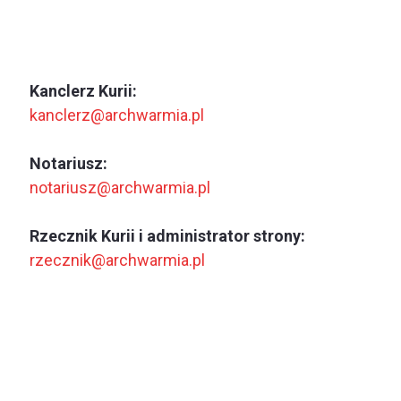
Kanclerz Kurii:
kanclerz@archwarmia.pl
Notariusz:
notariusz@archwarmia.pl
Rzecznik Kurii i administrator strony:
rzecznik@archwarmia.pl