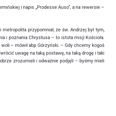
rmińskiej i napis „Prodesse Auso”, a na rewersie –
metropolita przypomniał, że św. Andrzej był tym,
a i poznania Chrystusa – to istota misji Kościoła.
o woli – mówił abp Górzyński. – Gdy chcemy kogoś
zwrócić uwagę na taką postawę, na taką drogę i taki
rze zrozumieli i odważnie podjęli – byśmy mieli