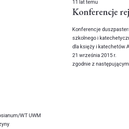
11 lat temu
Konferencje re
Konferencje duszpaster
szkolnego i katechetyc
dla księży i katechetów 
21 września 2015 r.
zgodnie z następujący
osianum
/WT UWM
rzyny