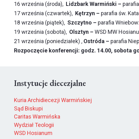
16 września (środa),
Lidzbark Warmiński –
parafi
17 września (czwartek),
Kętrzyn –
parafia św. Kat
18 września (piątek),
Szczytno –
parafia Wniebow
19 września (sobota),
Olsztyn –
WSD MW
Hosian
21 września (poniedziałek) ,
Ostróda –
parafia Ni
Rozpoczęcie konferencji: godz. 14.00, sobota go
Instytucje diecezjalne
Kuria Archidiecezji Warmińskiej
Sąd Biskupi
Caritas Warmińska
Wydział Teologii
WSD Hosianum