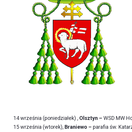
14 września (poniedziałek) ,
Olsztyn –
WSD MW
H
15 września (wtorek),
Braniewo –
parafia św. Kata