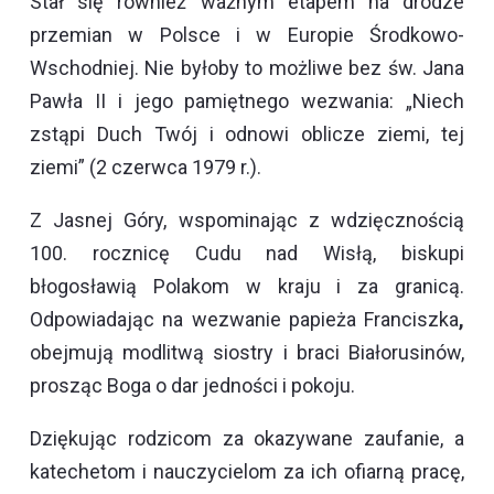
Stał się również ważnym etapem na drodze
przemian w Polsce i w Europie Środkowo-
Wschodniej. Nie byłoby to możliwe bez św. Jana
Pawła II i jego pamiętnego wezwania: „Niech
zstąpi Duch Twój i odnowi oblicze ziemi, tej
ziemi” (2 czerwca 1979 r.).
Z Jasnej Góry, wspominając z wdzięcznością
100. rocznicę Cudu nad Wisłą, biskupi
błogosławią Polakom w kraju i za granicą.
Odpowiadając na wezwanie papieża Franciszka
,
obejmują modlitwą siostry i braci Białorusinów,
prosząc Boga o dar jedności i pokoju.
Dziękując rodzicom za okazywane zaufanie, a
katechetom i nauczycielom za ich ofiarną pracę,