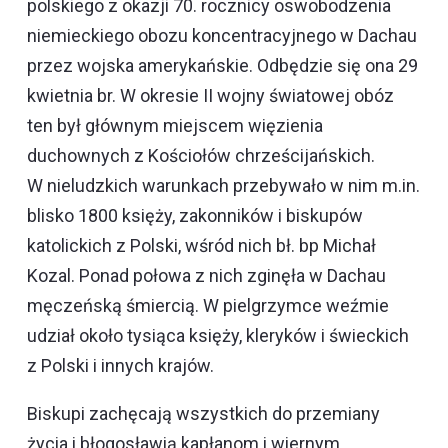
polskiego z okazji 70. rocznicy oswobodzenia
niemieckiego obozu koncentracyjnego w Dachau
przez wojska amerykańskie. Odbędzie się ona 29
kwietnia br. W okresie II wojny światowej obóz
ten był głównym miejscem więzienia
duchownych z Kościołów chrześcijańskich.
W nieludzkich warunkach przebywało w nim m.in.
blisko 1800 księży, zakonników i biskupów
katolickich z Polski, wśród nich bł. bp Michał
Kozal. Ponad połowa z nich zginęła w Dachau
męczeńską śmiercią. W pielgrzymce weźmie
udział około tysiąca księży, kleryków i świeckich
z Polski i innych krajów.
Biskupi zachęcają wszystkich do przemiany
życia i błogosławią kapłanom i wiernym