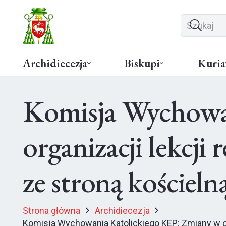
Archidiecezja
Biskupi
Kuria
Komisja Wychowa
organizacji lekcj
ze stroną kościeln
Strona główna
Archidiecezja
Komisja Wychowania Katolickiego KEP: Zmiany w or