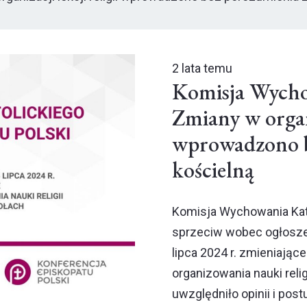
2 lata temu
Komisja Wycho
Zmiany w organi
wprowadzono b
kościelną
Komisja Wychowania Kato
sprzeciw wobec ogłoszen
lipca 2024 r. zmieniają
organizowania nauki reli
uwzględniło opinii i po