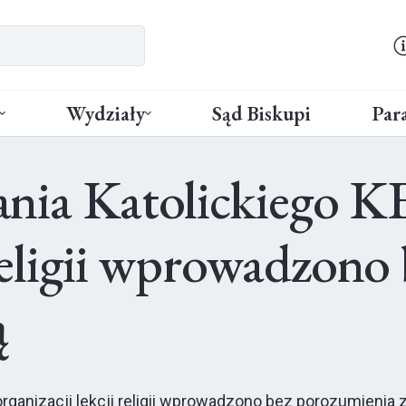
Wydziały
Sąd Biskupi
Para
nia Katolickiego K
i religii wprowadzon
ą
ganizacji lekcji religii wprowadzono bez porozumienia z