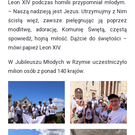
Leon XIV podczas homilii przypomniał młodym.
– Naszą nadzieją jest Jezus. Utrzymujmy z Nim
ścisłą więź, zawsze pielęgnując ją poprzez
modlitwę, adorację, Komunię Świętą, częstą
spowiedź, hojną miłość. Dążcie do świętości –
mówi papież Leon XIV.
W Jubileuszu Młodych w Rzymie uczestniczyło
milion osób z ponad 140 krajów.