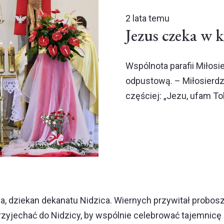
2 lata temu
Jezus czeka w 
Wspólnota parafii Miłos
odpustową. – Miłosierdz
częściej: „Jezu, ufam Tob
, dziekan dekanatu Nidzica. Wiernych przywitał proboszc
rzyjechać do Nidzicy, by wspólnie celebrować tajemnicę 