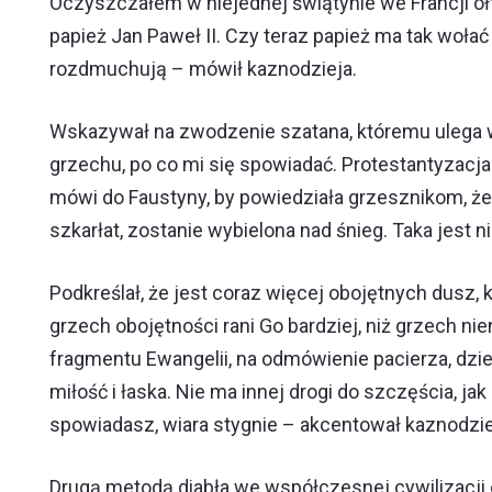
Oczyszczałem w niejednej świątynie we Francji ołt
papież Jan Paweł II. Czy teraz papież ma tak wołać z
rozdmuchują – mówił kaznodzieja.
Wskazywał na zwodzenie szatana, któremu ulega w
grzechu, po co mi się spowiadać. Protestantyzacj
mówi do Faustyny, by powiedziała grzesznikom, że 
szkarłat, zostanie wybielona nad śnieg. Taka jest
Podkreślał, że jest coraz więcej obojętnych dusz, 
grzech obojętności rani Go bardziej, niż grzech ni
fragmentu Ewangelii, na odmówienie pacierza, dzies
miłość i łaska. Nie ma innej drogi do szczęścia, j
spowiadasz, wiara stygnie – akcentował kaznodzie
Drugą metodą diabła we współczesnej cywilizacji 