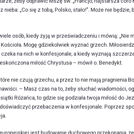
arze, żeby odprawić Mszę św. „Francjo, najstarsza córo 
 nieba: „Co się z tobą, Polsko, stało!”. Może nie będzie,
iele osób, kiedy żyją w przeświadczeniu i mówią: „Nie 
a Kościoła. Mogę gdziekolwiek wyznać grzech. Miłosierdz
czeka na nich w konfesjonale, a kiedy wyznają szczerze
 nieskończona miłość Chrystusa – mówił o. Benedykt.
które nie czują grzechu, a przez to nie mają pragnienia B
enawiści. – Masz czas na to, żeby słuchać wiadomości, og
iątki Różańca, to gdzie się podziała twoja miłość do Jez
ak doświadczyć przebaczenia w konfesjonale. Poprzez spow
ja.
europejskiej jest budowanie duchowego przekonania, że