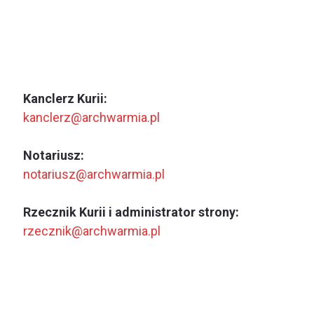
Kanclerz Kurii:
kanclerz@archwarmia.pl
Notariusz:
notariusz@archwarmia.pl
Rzecznik Kurii i administrator strony:
rzecznik@archwarmia.pl