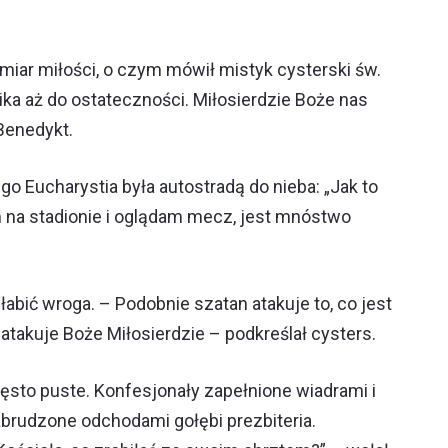
iar miłości, o czym mówił mistyk cysterski św.
nika aż do ostateczności. Miłosierdzie Boże nas
 Benedykt.
go Eucharystia była autostradą do nieba: „Jak to
tem na stadionie i oglądam mecz, jest mnóstwo
abić wroga. – Podobnie szatan atakuje to, co jest
atakuje Boże Miłosierdzie – podkreślał cysters.
ęsto puste. Konfesjonały zapełnione wiadrami i
brudzone odchodami gołębi prezbiteria.