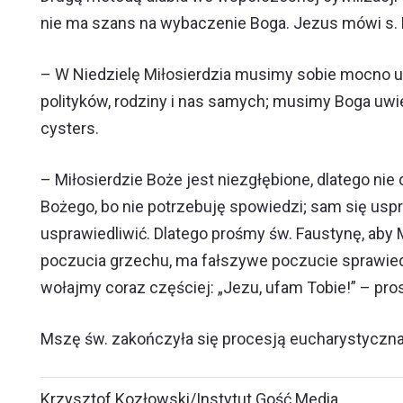
nie ma szans na wybaczenie Boga. Jezus mówi s. Fa
– W Niedzielę Miłosierdzia musimy sobie mocno u
polityków, rodziny i nas samych; musimy Boga uwie
cysters.
– Miłosierdzie Boże jest niezgłębione, dlatego ni
Bożego, bo nie potrzebuję spowiedzi; sam się uspr
usprawiedliwić. Dlatego prośmy św. Faustynę, aby M
poczucia grzechu, ma fałszywe poczucie sprawiedl
wołajmy coraz częściej: „Jezu, ufam Tobie!” – pros
Mszę św. zakończyła się procesją eucharystyczna
Krzysztof Kozłowski/Instytut Gość Media