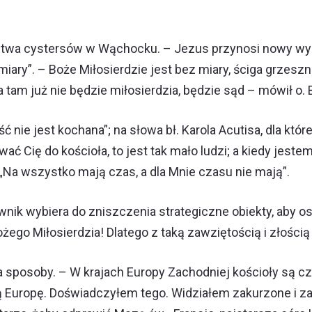
pactwa cystersów w Wąchocku. – Jezus przynosi nowy wym
miary”. – Boże Miłosierdzie jest bez miary, ściga grzesz
a tam już nie będzie miłosierdzia, będzie sąd – mówił o.
nie jest kochana”; na słowa bł. Karola Acutisa, dla które
wać Cię do kościoła, to jest tak mało ludzi; a kiedy jes
 „Na wszystko mają czas, a dla Mnie czasu nie mają”.
nik wybiera do zniszczenia strategiczne obiekty, aby osł
ego Miłosierdzia! Dlatego z taką zawziętością i złością 
 sposoby. – W krajach Europy Zachodniej kościoły są cz
Europę. Doświadczyłem tego. Widziałem zakurzone i za