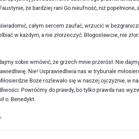
ustynie, że bardziej rani Go nieufność, niż popełnione,
świadomić, całym sercem zaufać, wrzucić w bezgraniczn
lbiać w każdym, a nie złorzeczyć. Błogosławcie, nie zło
e dajmy sobie wmówić, że grzech mnie przerósł. Nie dajm
awiedliwię. Nie! Usprawiedliwia nas w trybunale miłosier
iłosierdzie Boże rozlewało się w naszej ojczyźnie, w nas
iwości. Powróćmy do prawdy, bo tylko prawda nas wyzwol
ił o. Benedykt.
.