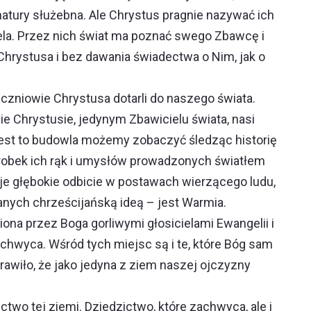
 natury służebna. Ale Chrystus pragnie nazywać ich
iela. Przez nich świat ma poznać swego Zbawcę i
 Chrystusa i bez dawania świadectwa o Nim, jak o
uczniowie Chrystusa dotarli do naszego świata.
ie Chrystusie, jedynym Zbawicielu świata, nasi
a jest to budowla możemy zobaczyć śledząc historię
obek ich rąk i umysłów prowadzonych światłem
je głębokie odbicie w postawach wierzącego ludu,
anych chrześcijańską ideą – jest Warmia.
a przez Boga gorliwymi głosicielami Ewangelii i
chwyca. Wśród tych miejsc są i te, które Bóg sam
awiło, że jako jedyna z ziem naszej ojczyzny
zictwo tej ziemi. Dziedzictwo, które zachwyca, ale i