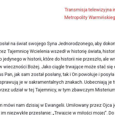
Transmisja telewizyjna 
Metropolity Warmińskie
posłał na świat swojego Syna Jednorodzonego, aby dokon
zez Tajemnicę Wcielenia wszedł w historię świata, histor
edynego w historii, które do historii nie przeszło, ale
 wieczności Bożej. Jako ciągle trwające może stać się 
us Pan, jak sam został posłany, tak i On powołuje i posy
i sprawują je w sakramentalnych znakach. Uobecniają je 
rzez udział w tej Tajemnicy, w tym zbawczym Misterium
 mówi nam dzisiaj w Ewangelii. Umiłowany przez Ojca j
im niezwykłe przesłanie: „Trwajcie w miłości mojej”. Do 