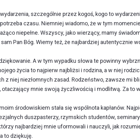
wydarzenia, szczególnie przez kogoś, kogo to wydarzeni
e potrzeba czasu. Niemniej wiadomo, że w tym momenci
ażąco niepełne. Wszyscy, jako wierzący, mamy świadomość
sam Pan Bóg. Wiemy też, że najbardziej autentycznie 
.
podziękowanie. A w tym wypadku słowa te powinny wybrzm
 życia to najpierw najbliżsi i rodzina, a w niej rodzic
ych z niej niezłomnych zasad. Rodzeństwo, zawsze mi bl
e, otaczający mnie swoją życzliwością i modlitwą. Za t
moim środowiskiem stała się wspólnota kapłanów. Najp
cezjalnych duszpasterzy, rzymskich studentów, semina
którzy najbardziej mnie uformowali i nauczyli, jak rozumie
 to dziękuję.