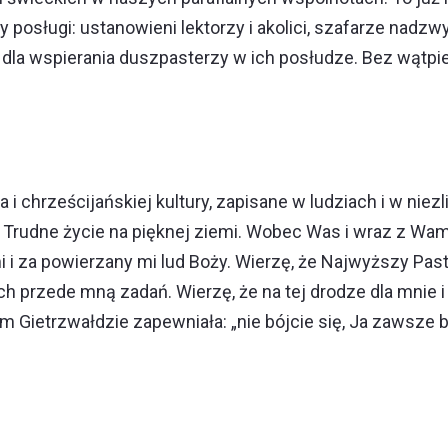
y posługi: ustanowieni lektorzy i akolici, szafarze nadz
dla wspierania duszpasterzy w ich posłudze. Bez wątpi
 chrześcijańskiej kultury, zapisane w ludziach i w niezl
Trudne życie na pięknej ziemi. Wobec Was i wraz z Wam
 i za powierzany mi lud Boży. Wierzę, że Najwyższy Past
ch przede mną zadań. Wierzę, że na tej drodze dla mnie
m Gietrzwałdzie zapewniała: „nie bójcie się, Ja zawsze