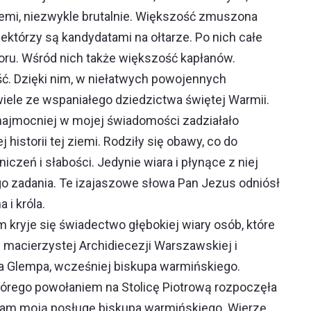
iemi, niezwykle brutalnie. Większość zmuszona
ektórzy są kandydatami na ołtarze. Po nich całe
yboru. Wśród nich także większość kapłanów.
ość. Dzięki nim, w niełatwych powojennych
iele ze wspaniałego dziedzictwa świętej Warmii.
 najmocniej w mojej świadomości zadziałało
storii tej ziemi. Rodziły się obawy, co do
zeń i słabości. Jedynie wiara i płynące z niej
go zadania. Te izajaszowe słowa Pan Jezus odniósł
 i króla.
m kryje się świadectwo głębokiej wiary osób, które
 macierzystej Archidiecezji Warszawskiej i
fa Glempa, wcześniej biskupa warmińskiego.
 którego powołaniem na Stolicę Piotrową rozpoczęła
ynam moją posługę biskupa warmińskiego. Wierzę,