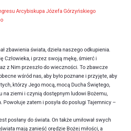
ingresu Arcybiskupa Józefa Górzyńskiego
go
ał zbawienia świata, dzieła naszego odkupienia.
ię Człowieka, i przez swoją mękę, śmierć i
 wraz z Nim przeszło do wieczności. To zbawcze
obecne wśród nas, aby było poznane i przyjęte, aby
ła tych, którzy Jego mocą, mocą Ducha Świętego,
tu na ziemi i czynią dostępnym ludowi Bożemu,
. Powołuje zatem i posyła do posługi Tajemnicy –
est posłany do świata. On także umiłował swych
świata mają zanieść orędzie Bożej miłości, a