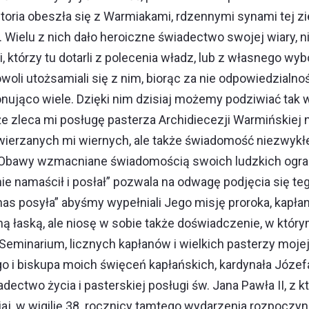
oria obeszła się z Warmiakami, rdzennymi synami tej z
Wielu z nich dało heroiczne świadectwo swojej wiary, ni
, którzy tu dotarli z polecenia władz, lub z własnego w
owoli utożsamiali się z nim, biorąc za nie odpowiedzialn
nująco wiele. Dzięki nim dzisiaj możemy podziwiać tak w
że zleca mi posługę pasterza Archidiecezji Warmińskiej
rzanych mi wiernych, ale także świadomość niezwykłej hi
 Obawy wzmacniane świadomością swoich ludzkich ogranic
ie namaścił i posłał” pozwala na odwagę podjęcia się te
i nas posyła” abyśmy wypełniali Jego misję proroka, kapłana
ną łaską, ale niosę w sobie także doświadczenie, w który
Seminarium, licznych kapłanów i wielkich pasterzy mojej
o i biskupa moich święceń kapłańskich, kardynała Józe
adectwo życia i pasterskiej posługi św. Jana Pawła II, z
siaj, w wigilię 38. rocznicy tamtego wydarzenia rozpocz