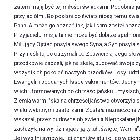
zatem mają być tej miłości świadkami. Podobnie jak
przyjaciółmi. Bo posłani do świata niosą temu świ
Pana. A może go poznać tak, jak i sam został pozna
Przyjacielu, misja ta nie może być dobrze spełnion
Miłujący Ojciec posyła swego Syna, a Syn posyła s
Przynieśli to, co otrzymali od Zbawiciela, Jego sł
przodkowie zaczęli, jak na skale, budować swoje ż
wszystkich pokoleń naszych przodków. Losy ludz
Ewangelii i poddanych łasce sakramentów. Jednym 
w ich uformowanych po chrześcijańsku umysłach, i 
Ziemia warmińska na chrześcijaństwo otworzyła s
wielu wybitnymi pasterzami. Została naznaczona w
wskazał, przez cudowne objawienia Niepokalanej M
zasłużyła na wyróżniający ją tytuł „świętej Warmii”
Jej wybitni synowie, i ci znani światu i ci, co w ci