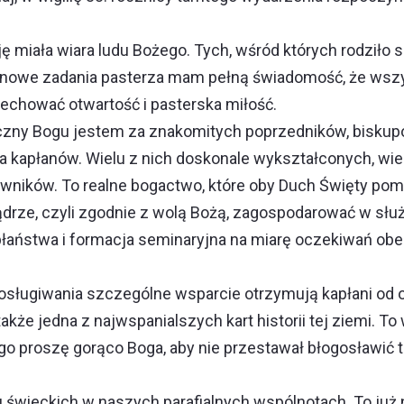
miała wiara ludu Bożego. Tych, wśród których rodziło s
 w nowe zadania pasterza mam pełną świadomość, że wsz
chować otwartość i pasterska miłość.
czny Bogu jestem za znakomitych poprzedników, biskupó
esza kapłanów. Wielu z nich doskonale wykształconych,
ników. To realne bogactwo, które oby Duch Święty pom
ądrze, czyli zgodnie z wolą Bożą, zagospodarować w sł
 kapłaństwa i formacja seminaryjna na miarę oczekiwań o
osługiwania szczególne wsparcie otrzymują kapłani od
także jedna z najwspanialszych kart historii tej ziemi. T
go proszę gorąco Boga, aby nie przestawał błogosławić t
 świeckich w naszych parafialnych wspólnotach. To już 