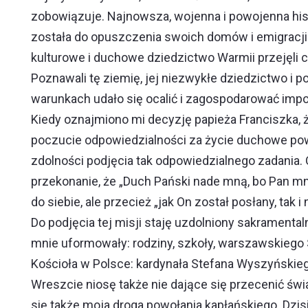
zobowiązuje. Najnowsza, wojenna i powojenna hist
została do opuszczenia swoich domów i emigracji. 
kulturowe i duchowe dziedzictwo Warmii przejęli ci
Poznawali tę ziemię, jej niezwykłe dziedzictwo i p
warunkach udało się ocalić i zagospodarować impo
Kiedy oznajmiono mi decyzję papieża Franciszka, 
poczucie odpowiedzialności za życie duchowe powie
zdolności podjęcia tak odpowiedzialnego zadania.
przekonanie, że „Duch Pański nade mną, bo Pan mn
do siebie, ale przecież „jak On został posłany, tak 
Do podjęcia tej misji staję uzdolniony sakramental
mnie uformowały: rodziny, szkoły, warszawskiego 
Kościoła w Polsce: kardynała Stefana Wyszyńskieg
Wreszcie niosę także nie dające się przecenić świ
się także moja droga powołania kapłańskiego. Dzi