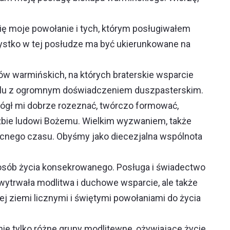
ię moje powołanie i tych, którym posługiwałem
ystko w tej posłudze ma być ukierunkowane na
w warmińskich, na których braterskie wsparcie
 wielu z ogromnym doświadczeniem duszpasterskim.
ógł mi dobrze rozeznać, twórczo formować,
użbie ludowi Bożemu. Wielkim wyzwaniem, także
becnego czasu. Obyśmy jako diecezjalna wspólnota
 osób życia konsekrowanego. Posługa i świadectwo
o wytrwała modlitwa i duchowe wsparcie, ale także
ej ziemi licznymi i świętymi powołaniami do życia
nie tylko różne grupy modlitewne, ożywiające życie