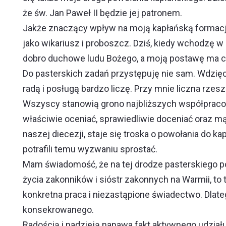
że św. Jan Paweł II będzie jej patronem.
Jakże znaczący wpływ na moją kapłańską formację 
jako wikariusz i proboszcz. Dziś, kiedy wchodzę
dobro duchowe ludu Bożego, a moją postawę ma ce
Do pasterskich zadań przystępuję nie sam. Wdzię
radą i posługą bardzo liczę. Przy mnie liczna rz
Wszyscy stanowią grono najbliższych współpracow
właściwie oceniać, sprawiedliwie doceniać oraz m
naszej diecezji, staje się troska o powołania do
potrafili temu wyzwaniu sprostać.
Mam świadomość, że na tej drodze pasterskiego p
życia zakonników i sióstr zakonnych na Warmii, to 
konkretna praca i niezastąpione świadectwo. Dlate
konsekrowanego.
Radością i nadzieją napawa fakt aktywnego udziału