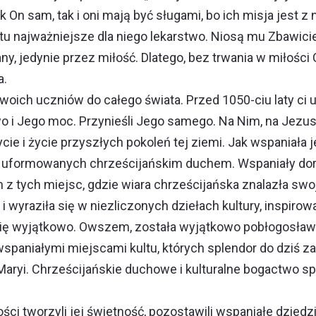
 On sam, tak i oni mają być sługami, bo ich misja jest z
atu najważniejsze dla niego lekarstwo. Niosą mu Zbawic
ny, jedynie przez miłość. Dlatego, bez trwania w miłości
a.
woich uczniów do całego świata. Przed 1050-ciu laty ci 
owo i Jego moc. Przynieśli Jego samego. Na Nim, na Jezus
ycie i życie przyszłych pokoleń tej ziemi. Jak wspaniał
i uformowanych chrześcijańskim duchem. Wspaniały dor
z tych miejsc, gdzie wiara chrześcijańska znalazła swo
wyraziła się w niezliczonych dziełach kultury, inspirow
ię wyjątkowo. Owszem, została wyjątkowo pobłogosławion
spaniałymi miejscami kultu, których splendor do dziś za
aryi. Chrześcijańskie duchowe i kulturalne bogactwo spr
.
chości tworzyli jej świetność, pozostawili wspaniałe dzied