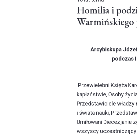
Homilia i podz
Warmińskiego 
Arcybiskupa Józe
podczas I
Przewielebni Księża Kard
kapłaństwie, Osoby życi
Przedstawiciele władzy 
i świata nauki, Przedsta
Umiłowani Diecezjanie z
wszyscy uczestniczący w