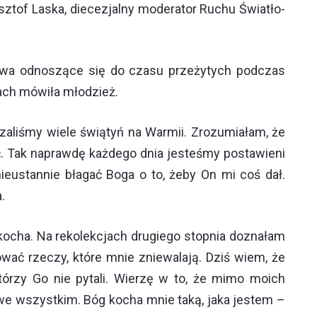
tof Laska, diecezjalny moderator Ruchu Światło-
ectwa odnoszące się do czasu przeżytych podczas
iach mówiła młodzież.
aliśmy wiele świątyń na Warmii. Zrozumiałam, że
. Tak naprawdę każdego dnia jesteśmy postawieni
ieustannie błagać Boga o to, żeby On mi coś dał.
.
 kocha. Na rekolekcjach drugiego stopnia doznałam
ować rzeczy, które mnie zniewalają. Dziś wiem, że
którzy Go nie pytali. Wierzę w to, że mimo moich
we wszystkim. Bóg kocha mnie taką, jaka jestem –