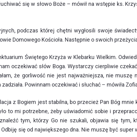
iwać się w słowo Boże – mówił na wstępie ks. Krzysz
cyjnych, podczas której chętni wygłosili swoje świad
łonkowie Domowego Kościoła. Następnie o swoich przeżyc
ktuarium Świętego Krzyża w Klebarku Wielkim. Odwiedz
mam oczekiwać słów Boga. Wystarczy cierpliwie czekać
am, że gorliwość nie jest najważniejsza, nie muszę n
n zadziała. Powinnam oczekiwać i słuchać – mówiła Zofia
lacja z Bogiem jest stabilna, bo przecież Pan Bóg mnie
było to mi potrzebne, żeby uświadomić sobie i przeprac
 znaleźć tym, którzy Go nie szukali, objawia się tym, 
 Odbiję się od największego dna. Nie muszę być super 