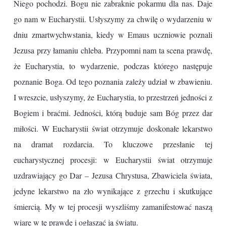
Niego pochodzi. Bogu nie zabraknie pokarmu dla nas. Daje
go nam w Eucharystii. Usłyszymy za chwilę o wydarzeniu w
dniu zmartwychwstania, kiedy w Emaus uczniowie poznali
Jezusa przy łamaniu chleba. Przypomni nam ta scena prawdę,
że Eucharystia, to wydarzenie, podczas którego następuje
poznanie Boga. Od tego poznania zależy udział w zbawieniu.
I wreszcie, usłyszymy, że Eucharystia, to przestrzeń jedności z
Bogiem i braćmi. Jedności, którą buduje sam Bóg przez dar
miłości. W Eucharystii świat otrzymuje doskonałe lekarstwo
na dramat rozdarcia. To kluczowe przesłanie tej
eucharystycznej procesji: w Eucharystii świat otrzymuje
uzdrawiający go Dar – Jezusa Chrystusa, Zbawiciela świata,
jedyne lekarstwo na zło wynikające z grzechu i skutkujące
śmiercią. My w tej procesji wyszliśmy zamanifestować naszą
wiarę w tę prawdę i ogłaszać ją światu.