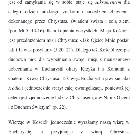
jest od zamykania się w sobie, staje się
sakramentem
dla
całego rodzaju ludzkiego, znakiem i narzędziem zbawienia
dokonanego przez Chrystusa, światłem świata i solą ziemi
(por. Mt 5, 13-16) dla odkupienia wszystkich. Misja Kościoła
jest przedłużeniem misji Chrystusa: <Jak Ojciec Mnie posłał,
tak i Ja was posyłam> (J 20, 21). Dlatego też Kościół czerpie
duchową moc dla wypełnienia swojej misji z nieustannego
uobecniania w Eucharystii ofiary Krzyża i z Komunii z
Ciałem i Krwią Chrystusa. Tak więc Eucharystia jawi się jako
źródło
i jednocześnie
szczyt
całej ewangelizacji, ponieważ jej
celem jest zjednoczenie ludzi z Chrystusem, a w Nim z Ojcem
i z Duchem Świętym” (p. 22).
Wierząc w Kościół, jednocześnie wyrażamy naszą wiarę w
Eucharystię, a przyjmując z wiarą Chrystusa