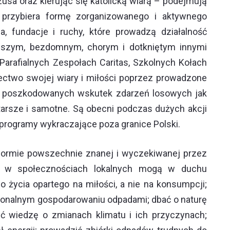
usa oraz kierując się katolicką wiarą – podejmują
 przybiera formę zorganizowanego i aktywnego
, fundacje i ruchy, które prowadzą działalność
iejszym, bezdomnym, chorym i dotkniętym innymi
arafialnych Zespołach Caritas, Szkolnych Kołach
dectwo swojej wiary i miłości poprzez prowadzone
ecz poszkodowanych wskutek zdarzeń losowych jak
arsze i samotne. Są obecni podczas dużych akcji
 programy wykraczające poza granice Polski.
 formie powszechnie znanej i wyczekiwanej przez
ący w społecznościach lokalnych mogą w duchu
 życia opartego na miłości, a nie na konsumpcji;
jonalnym gospodarowaniu odpadami; dbać o naturę
yć wiedzę o zmianach klimatu i ich przyczynach;