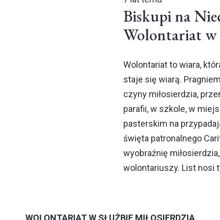
Biskupi na Nied
Wolontariat w 
Wolontariat to wiara, któr
staje się wiarą. Pragni
czyny miłosierdzia, prz
parafii, w szkole, w miej
pasterskim na przypadają
święta patronalnego Car
wyobraźnię miłosierdzia
wolontariuszy. List nosi 
WOLONTARIAT W SŁUŻBIE MIŁOSIERDZIA