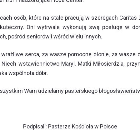
ch osób, które na stałe pracują w szeregach Caritas D
 skuteczny. Oni wytrwale wykonują swą posługę w dom
h, pośród seniorów i wśród wielu innych.
ze wrażliwe serca, za wasze pomocne dłonie, za wasze o
 Niech wstawiennictwo Maryi, Matki Miłosierdzia, przy
ska wspólnota dóbr.
szystkim Wam udzielamy pasterskiego błogosławieństw
Podpisali: Pasterze Kościoła w Polsce