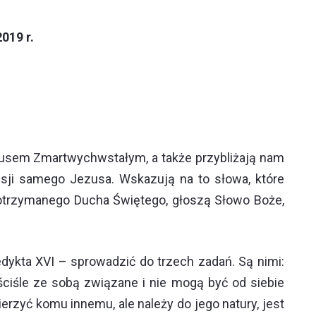
019 r.
stusem Zmartwychwstałym, a także przybliżają nam
misji samego Jezusa. Wskazują na to słowa, które
y otrzymanego Ducha Świętego, głoszą Słowo Boże,
dykta XVI – sprowadzić do trzech zadań. Są nimi:
ściśle ze sobą związane i nie mogą być od siebie
ierzyć komu innemu, ale należy do jego natury, jest