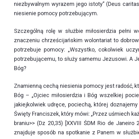
niezbywalnym wyrazem jego istoty” (Deus caritas 
niesienie pomocy potrzebującym.
Szczególną rolę w służbie miłosierdzia pełni w
znaczeniu chrześcijańskim wolontariat to dobrow
potrzebuje pomocy: „Wszystko, cokolwiek uczyn
potrzebującemu, to służy samemu Jezusowi. A Jezu
Bóg?
Znamienną cechą niesienia pomocy jest radość, kt
Bóg – „Ojciec miłosierdzia i Bóg wszelkiej poc
jakiejkolwiek udręce, pociechą, której doznajemy
Święty Franciszek, który mówi: „Przez uśmiech ka
braniu>> (Dz 20,35) [XXVIII ŚDM Rio de Janeiro 
znajduje sposób na spotkanie z Panem w służbie