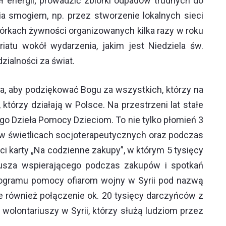
energii; prowadzić zbiórki odpadów trudnych do
a smogiem, np. przez stworzenie lokalnych sieci
iórkach żywności organizowanych kilka razy w roku
iatu wokół wydarzenia, jakim jest Niedziela św.
ialności za świat.
zja, aby podziękować Bogu za wszystkich, którzy na
którzy działają w Polsce. Na przestrzeni lat stałe
go Dzieła Pomocy Dzieciom. To nie tylko płomień 3
c w świetlicach socjoterapeutycznych oraz podczas
i karty „Na codzienne zakupy”, w którym 5 tysięcy
iusza wspierającego podczas zakupów i spotkań
programu pomocy ofiarom wojny w Syrii pod nazwą
le również połączenie ok. 20 tysięcy darczyńców z
wolontariuszy w Syrii, którzy służą ludziom przez