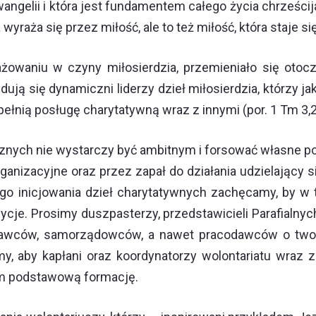
 Ewangelii i która jest fundamentem całego życia chrze
 wyraża się przez miłość, ale to też miłość, która staje si
owaniu w czyny miłosierdzia, przemieniało się otocz
ują się dynamiczni liderzy dzieł miłosierdzia, którzy j
pełnią posługę charytatywną wraz z innymi (por. 1 Tm 3,2
znych nie wystarczy być ambitnym i forsować własne po
anizacyjne oraz przez zapał do działania udzielający si
o inicjowania dzieł charytatywnych zachęcamy, by w tę 
cje. Prosimy duszpasterzy, przedstawicieli Parafialny
awców, samorządowców, a nawet pracodawców o tworze
 aby kapłani oraz koordynatorzy wolontariatu wraz z C
 im podstawową formację.