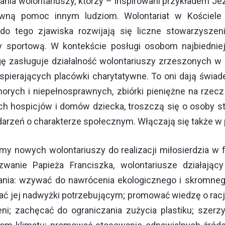
ia wolontariuszy, którzy – inspirowani przykładem Jez
sowną pomoc innym ludziom. Wolontariat w Kościele
do tego zjawiska rozwijają się liczne stowarzyszenia
 czy sportową. W kontekście posługi osobom najbiedn
 zasługuje działalność wolontariuszy zrzeszonych w P
wspierających placówki charytatywne. To oni dają świa
chorych i niepełnosprawnych, zbiórki pieniężne na rz
ch hospicjów i domów dziecka, troszczą się o osoby st
darzeń o charakterze społecznym. Włączają się także w
amy nowych wolontariuszy do realizacji miłosierdzia w
zwanie Papieża Franciszka, wolontariusze działaj
ania: wzywać do nawrócenia ekologicznego i skromnego
ać jej nadwyżki potrzebującym; promować wiedzę o rac
eni; zachęcać do ograniczania zużycia plastiku; szerz