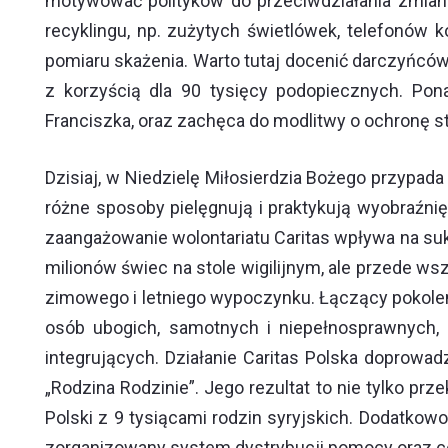
motywować polityków do przeciwdziałania zmian
recyklingu, np. zużytych świetlówek, telefonów
pomiaru skażenia. Warto tutaj docenić darczyńców
z korzyścią dla 90 tysięcy podopiecznych. Pona
Franciszka, oraz zachęca do modlitwy o ochronę s
Dzisiaj, w Niedzielę Miłosierdzia Bożego przypada
różne sposoby pielęgnują i praktykują wyobraźnię 
zaangażowanie wolontariatu Caritas wpływa na suk
milionów świec na stole wigilijnym, ale przede w
zimowego i letniego wypoczynku. Łączący pokoleni
osób ubogich, samotnych i niepełnosprawnych,
integrujących. Działanie Caritas Polska doprow
„Rodzina Rodzinie”. Jego rezultat to nie tylko p
Polski z 9 tysiącami rodzin syryjskich. Dodatkow
zorganizowany system dystrybucji pomocy oraz c