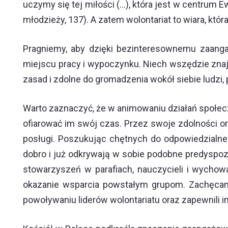
uczymy się tej miłości (…), która jest w centrum
młodzieży, 137). A zatem wolontariat to wiara, która
Pragniemy, aby dzięki bezinteresownemu zaangaż
miejscu pracy i wypoczynku. Niech wszędzie znajd
zasad i zdolne do gromadzenia wokół siebie ludzi, 
Warto zaznaczyć, że w animowaniu działań społec
ofiarować im swój czas. Przez swoje zdolności org
posługi. Poszukując chętnych do odpowiedzialneg
dobro i już odkrywają w sobie podobne predyspozy
stowarzyszeń w parafiach
,
nauczycieli i wychow
okazanie wsparcia powstałym grupom. Zachęcamy,
powoływaniu liderów wolontariatu oraz zapewnili