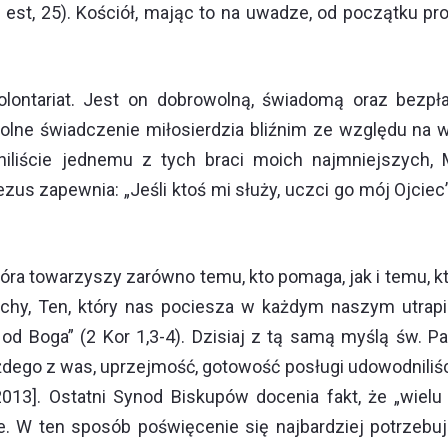
est, 25). Kościół, mając to na uwadze, od początku pro
olontariat. Jest on dobrowolną, świadomą oraz bezpł
olne świadczenie miłosierdzia bliźnim ze względu na w
iliście jednemu z tych braci moich najmniejszych, Mn
s zapewnia: „Jeśli ktoś mi służy, uczci go mój Ojciec” 
óra towarzyszy zarówno temu, kto pomaga, jak i temu, kt
iechy, Ten, który nas pociesza w każdym naszym utrap
 od Boga” (2 Kor 1,3-4). Dzisiaj z tą samą myślą św. 
żdego z was, uprzejmość, gotowość posługi udowodniliści
2013]. Ostatni Synod Biskupów docenia fakt, że „wiel
. W ten sposób poświęcenie się najbardziej potrzebują