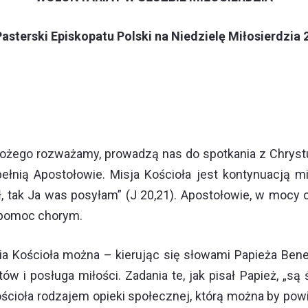
Pasterski Episkopatu Polski na Niedzielę Miłosierdzia 2
zia Bożego rozważamy, prowadzą nas do spotkania z Chry
pełnią Apostołowie. Misja Kościoła jest kontynuacją 
ał, tak Ja was posyłam” (J 20,21). Apostołowie, w moc
 pomoc chorym.
ia Kościoła można – kierując się słowami Papieża Bene
 i posługa miłości. Zadania te, jak pisał Papież, „są 
Kościoła rodzajem opieki społecznej, którą można by pow