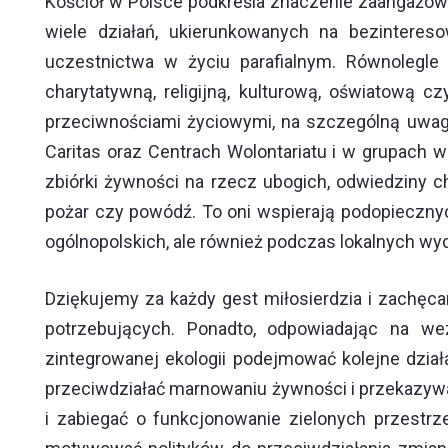
Kościół w Polsce podkreśla znaczenie zaangażowan
wiele działań, ukierunkowanych na bezintere
uczestnictwa w życiu parafialnym. Równolegle 
charytatywną, religijną, kulturową, oświatową
przeciwnościami życiowymi, na szczególną uwagę
Caritas oraz Centrach Wolontariatu i w grupach 
zbiórki żywności na rzecz ubogich, odwiedziny 
pożar czy powódź. To oni wspierają podopieczny
ogólnopolskich, ale również podczas lokalnych wy
Dziękujemy za każdy gest miłosierdzia i zachęc
potrzebujących. Ponadto, odpowiadając na we
zintegrowanej ekologii podejmować kolejne dział
przeciwdziałać marnowaniu żywności i przekazyw
i zabiegać o funkcjonowanie zielonych przestrz