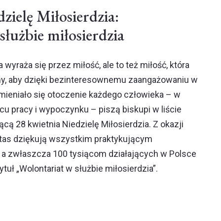
zielę Miłosierdzia:
służbie miłosierdzia
a wyraża się przez miłość, ale to też miłość, która
emy, aby dzięki bezinteresownemu zaangażowaniu w
emieniało się otoczenie każdego człowieka – w
scu pracy i wypoczynku – piszą biskupi w liście
cą 28 kwietnia Niedzielę Miłosierdzia. Z okazji
itas dziękują wszystkim praktykującym
, a zwłaszcza 100 tysiącom działających w Polsce
tytuł „Wolontariat w służbie miłosierdzia”.