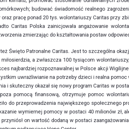
om klimatu; promować stosowanie odnawialnych źródeł 
 komórkowych; budować świadomość realnego zagrożeni
 oraz pracę ponad 20 tys. wolontariuszy Caritas przy zb
dto Caritas Polska zainicjowała angażowanie wolontar
tworzenia zmierzając do kształtowania postaw odpowiedz
 też Święto Patronalne Caritas. Jest to szczególna oka
miłosierdzia, a zwłaszcza 100 tysiącom wolontariuszy, 
ces najbardziej rozpoznawalnej w Polsce akcji Wigilijne
szystkim uwrażliwianie na potrzeby dzieci i realna pomo
a i skuteczny okazał się nowy program Caritas w postac
 poza pomocą finansową, otrzymuje pomoc wolontar
adziło do przeprowadzenia największego społecznego 
rzekazanie wymiernej pomocy w postaci 40 milionów zł, a
o przyniósł on wartość dodaną w postaci zaangażowania 
entrum nadzorujące Hope Center.