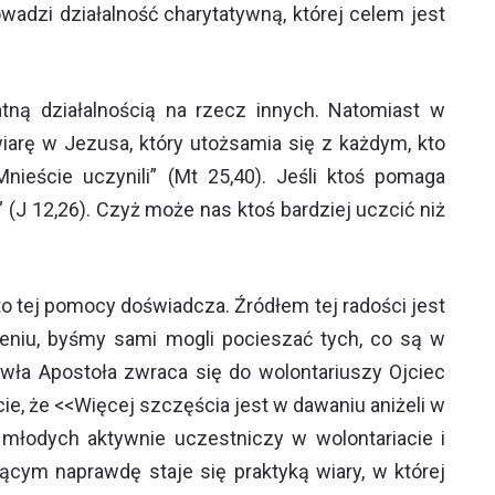
wadzi działalność charytatywną, której celem jest
atną działalnością na rzecz innych. Natomiast w
iarę w Jezusa, który utożsamia się z każdym, kto
ieście uczynili” (Mt 25,40). Jeśli ktoś pomaga
(J 12,26). Czyż może nas ktoś bardziej uczcić niż
o tej pomocy doświadcza. Źródłem tej radości jest
ieniu, byśmy sami mogli pocieszać tych, co są w
Pawła Apostoła zwraca się do wolontariuszy Ojciec
e, że <<Więcej szczęścia jest w dawaniu aniżeli w
u młodych aktywnie uczestniczy w wolontariacie i
cym naprawdę staje się praktyką wiary, w której