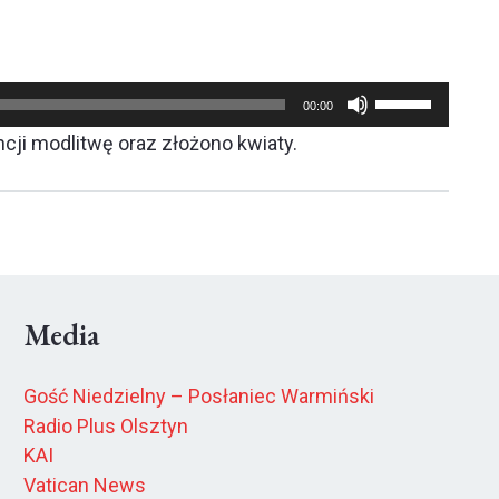
Używaj
00:00
strzałek
ncji modlitwę oraz złożono kwiaty.
do
góry
oraz
do
dołu
Media
aby
zwiększyć
Gość Niedzielny – Posłaniec Warmiński
lub
Radio Plus Olsztyn
zmniejszyć
KAI
głośność.
Vatican News