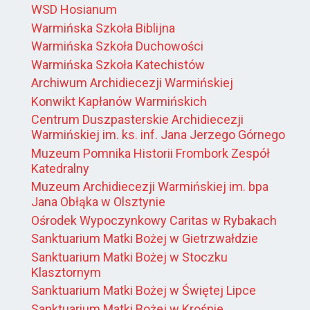
WSD Hosianum
Warmińska Szkoła Biblijna
Warmińska Szkoła Duchowości
Warmińska Szkoła Katechistów
Archiwum Archidiecezji Warmińskiej
Konwikt Kapłanów Warmińskich
Centrum Duszpasterskie Archidiecezji
Warmińskiej im. ks. inf. Jana Jerzego Górnego
Muzeum Pomnika Historii Frombork Zespół
Katedralny
Muzeum Archidiecezji Warmińskiej im. bpa
Jana Obłąka w Olsztynie
Ośrodek Wypoczynkowy Caritas w Rybakach
Sanktuarium Matki Bożej w Gietrzwałdzie
Sanktuarium Matki Bożej w Stoczku
Klasztornym
Sanktuarium Matki Bożej w Świętej Lipce
Sanktuarium Matki Bożej w Krośnie