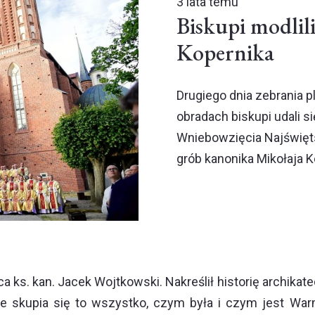
3 lata temu
Biskupi modlili
Kopernika
Drugiego dnia zebrania p
obradach biskupi udali s
Wniebowzięcia Najświęts
grób kanonika Mikołaja K
ks. kan. Jacek Wojtkowski. Nakreślił historię archikatedr
 skupia się to wszystko, czym była i czym jest War