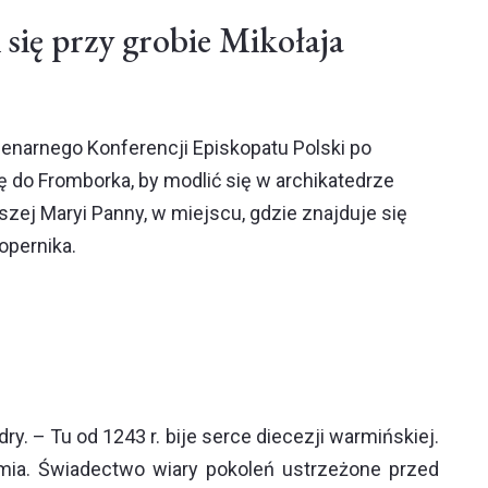
 się przy grobie Mikołaja
lenarnego Konferencji Episkopatu Polski po
ię do Fromborka, by modlić się w archikatedrze
zej Maryi Panny, w miejscu, gdzie znajduje się
opernika.
y. – Tu od 1243 r. bije serce diecezji warmińskiej.
mia. Świadectwo wiary pokoleń ustrzeżone przed