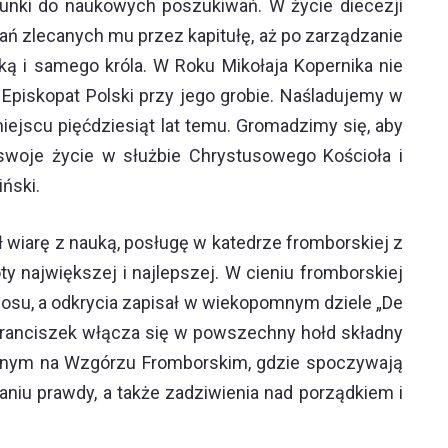
runki do naukowych poszukiwań. W życie diecezji
ań zlecanych mu przez kapitułę, aż po zarządzanie
ą i samego króla. W Roku Mikołaja Kopernika nie
Episkopat Polski przy jego grobie. Naśladujemy w
ejscu pięćdziesiąt lat temu. Gromadzimy się, aby
ł swoje życie w służbie Chrystusowego Kościoła i
ński.
ył wiarę z nauką, posługę w katedrze fromborskiej z
y największej i najlepszej. W cieniu fromborskiej
osu, a odkrycia zapisał w wiekopomnym dziele „De
ż Franciszek włącza się w powszechny hołd składny
zonym na Wzgórzu Fromborskim, gdzie spoczywają
niu prawdy, a także zadziwienia nad porządkiem i