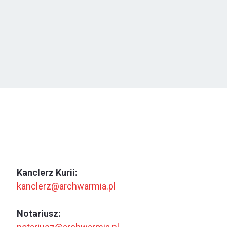
Kanclerz Kurii:
kanclerz@archwarmia.pl
Notariusz: