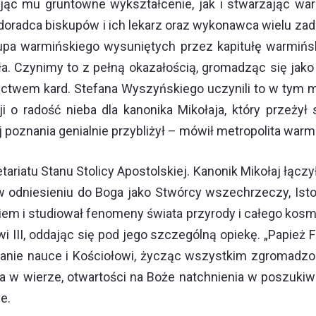
ając mu gruntowne wykształcenie, jak i stwarzając wa
 doradca biskupów i ich lekarz oraz wykonawca wielu zad
kupa warmińskiego wysuniętych przez kapitułę warmińsk
a. Czynimy to z pełną okazałością, gromadząc się jako 
twem kard. Stefana Wyszyńskiego uczynili to w tym mi
i o radość nieba dla kanonika Mikołaja, który przeży
 poznania genialnie przybliżył – mówił metropolita warmi
ariatu Stanu Stolicy Apostolskiej. Kanonik Mikołaj łącz
 odniesieniu do Boga jako Stwórcy wszechrzeczy, Istot
iem i studiował fenomeny świata przyrody i całego kosm
wi III, oddając się pod jego szczególną opiekę. „Papie
danie nauce i Kościołowi, życząc wszystkim zgromad
a w wierze, otwartości na Boże natchnienia w poszukiwa
e.