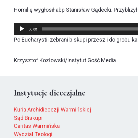
Homilię wygłosił abp Stanisław Gądecki. Przybliżył
Odtwarzacz
00:00
plików
Po Eucharystii zebrani biskupi przeszli do grobu k
dźwiękowych
Krzysztof Kozłowski/Instytut Gość Media
Instytucje diecezjalne
Kuria Archidiecezji Warmińskiej
Sąd Biskupi
Caritas Warmińska
Wydział Teologii