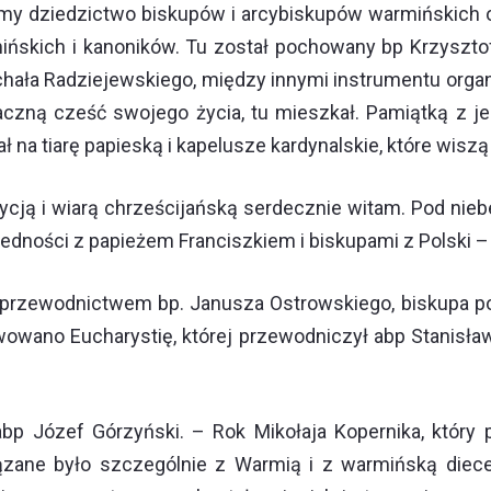
jemy dziedzictwo biskupów i arcybiskupów warmińskich o
skich i kanoników. Tu został pochowany bp Krzysztof 
Michała Radziejewskiego, między innymi instrumentu org
naczną cześć swojego życia, tu mieszkał. Pamiątką z j
na tiarę papieską i kapelusze kardynalskie, które wiszą 
cją i wiarą chrześcijańską serdecznie witam. Pod nieb
edności z papieżem Franciszkiem i biskupami z Polski 
przewodnictwem bp. Janusza Ostrowskiego, biskupa po
awowano Eucharystię, której przewodniczył abp Stanisła
bp Józef Górzyński. – Rok Mikołaja Kopernika, który
ązane było szczególnie z Warmią i z warmińską diece