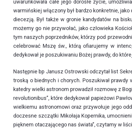
uwarunkowała całe jego dorosłe życie, umożliwi
warmińskiej włączony był bardzo konkretnie, jako
diecezją. Był także w gronie kandydatów na bis
możemy go nie przywołać, jako człowieka Kościoł
tym naszych poprzedników, którzy pod przewodnic
celebrować Mszę św., którą ofiarujemy w intencj
dedykował je poszukiwaniu Bożej prawdy, do której
Następnie bp Janusz Ostrowski odczytał list Sekret
troską o biednych i chorych. Poszukiwał prawdy w
katedry wielki astronom prowadził rozmowę z Bog
revolutionibus”, które dedykował papieżowi Pawło
wielkiemu astronomowi oraz przywołuje jego od
doczesne szczątki Mikołaja Kopernika, umocnieni
pięknem otaczającego nas świata”, czytamy w liści