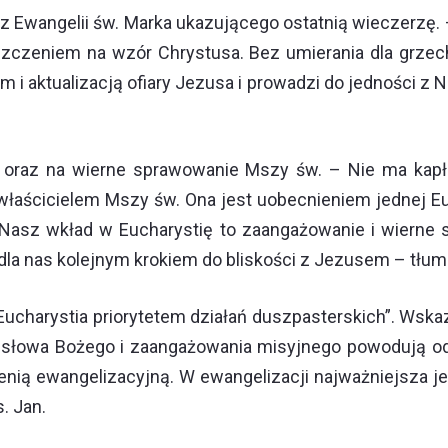
z Ewangelii św. Marka ukazującego ostatnią wieczerzę. 
szczeniem na wzór Chrystusa. Bez umierania dla grzechu
m i aktualizacją ofiary Jezusa i prowadzi do jedności z 
a oraz na wierne sprawowanie Mszy św. – Nie ma kapł
 właścicielem Mszy św. Ona jest uobecnieniem jednej Euc
Nasz wkład w Eucharystię to zaangażowanie i wierne 
la nas kolejnym krokiem do bliskości z Jezusem – tłum
Eucharystia priorytetem działań duszpasterskich”. Wska
, słowa Bożego i zaangażowania misyjnego powodują od
ią ewangelizacyjną. W ewangelizacji najważniejsza jest 
. Jan.