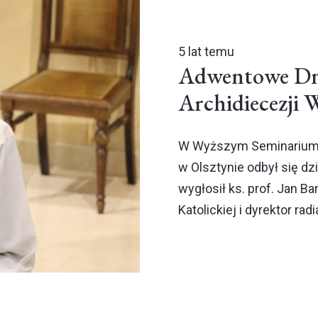
5 lat temu
Adwentowe Dn
Archidiecezji 
W Wyższym Seminarium 
w Olsztynie odbył się d
wygłosił ks. prof. Jan Ba
Katolickiej i dyrektor rad