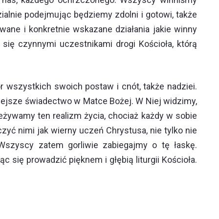
alnie podejmując będziemy zdolni i gotowi, także
ane i konkretnie wskazane działania jakie winny
ię czynnymi uczestnikami drogi Kościoła, którą
r wszystkich swoich postaw i cnót, także nadziei.
lejsze świadectwo w Matce Bożej. W Niej widzimy,
zeżywamy ten realizm życia, chociaż każdy w sobie
yć nimi jak wierny uczeń Chrystusa, nie tylko nie
 Wszyscy zatem gorliwie zabiegajmy o tę łaskę.
się prowadzić pięknem i głębią liturgii Kościoła.