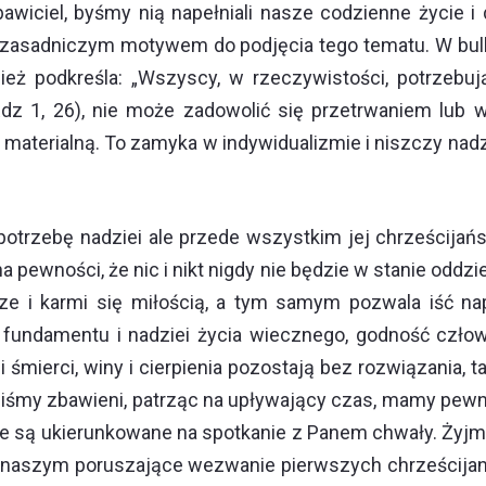
awiciel, byśmy nią napełniali nasze codzienne życie i d
zka zasadniczym motywem do podjęcia tego tematu. W bull
pież podkreśla: „Wszyscy, w rzeczywistości, potrzebuj
dz 1, 26), nie może zadowolić się przetrwaniem lub w
materialną. To zamyka w indywidualizmie i niszczy nadz
trzebę nadziei ale przede wszystkim jej chrześcijańsk
 pewności, że nic i nikt nigdy nie będzie w stanie oddziel
rze i karmi się miłością, a tym samym pozwala iść nap
 fundamentu i nadziei życia wiecznego, godność człowi
śmierci, winy i cierpienia pozostają bez rozwiązania, t
aliśmy zbawieni, patrząc na upływający czas, mamy pewno
ale są ukierunkowane na spotkanie z Panem chwały. Żyj
naszym poruszające wezwanie pierwszych chrześcijan, 