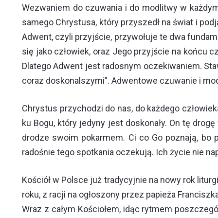
Wezwaniem do czuwania i do modlitwy w każdym 
samego Chrystusa, który przyszedł na świat i pod
Adwent, czyli przyjście, przywołuje te dwa fundame
się jako człowiek, oraz Jego przyjście na końcu cz
Dlatego Adwent jest radosnym oczekiwaniem. Stawi
coraz doskonalszymi”. Adwentowe czuwanie i modl
Chrystus przychodzi do nas, do każdego człowieka
ku Bogu, który jedyny jest doskonały. On tę drog
drodze swoim pokarmem. Ci co Go poznają, bo pr
radośnie tego spotkania oczekują. Ich życie nie n
Kościół w Polsce już tradycyjnie na nowy rok lit
roku, z racji na ogłoszony przez papieża Francis
Wraz z całym Kościołem, idąc rytmem poszczegól