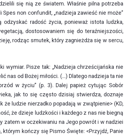
zielili się nią ze światem. Właśnie pilna potrzeba
i Spes non confundit, „nadzieja zawieść nie może”
ą odzyskać radość życia, ponieważ istota ludzka,
egetacją, dostosowaniem się do teraźniejszości,
ieję, rodząc smutek, który zagnieżdża się w sercu,
i wymiar. Pisze tak: „Nadzieja chrześcijańska nie
ić nas od Bożej miłości. (…) Dlatego nadzieja ta nie
rzód w życiu” (p. 3). Dalej papież cytując Sobór
eka, jak to się często dzisiaj stwierdza, doznaje
ak że ludzie nierzadko popadają w zwątpienie> (KD,
ść, że dzieje ludzkości i każdego z nas nie biegną
my zatem w oczekiwaniu na Jego powrót i w nadziei
którym kończy się Pismo Święte: <Przyjdź, Panie