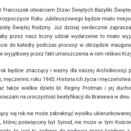
ranciszek otwarciem Drzwi Świętych Bazyliki Świętego
 rozpoczęcie Roku Jubileuszowego będzie miało miejsc
zielę Świętej Rodziny. Już dzisiaj serdecznie zaprasz
aby przez nasz liczny udział wydarzenie to miało wy
ście do katedry podczas procesji w obrzędzie inaugura
ie wyjątkowy przez fakt umieszczenia w nim relikwii Krz
 będzie znaczący i ważny dla naszej Archidiecezji pr
k, męczennic roku 1945. Historia ich życia i męczeństwa 
 także wielkie dzieło bł. Reginy Protman i jej duch
apraszam na uroczystość beatyfikacji do Braniewa w dniu
jący się rok nie może zabraknąć wysiłku ukierunkowane
, której poświęcony był Synod, nie może w tym Kościele
cioła, to jest tu zadanie do podjęcia przez każdego