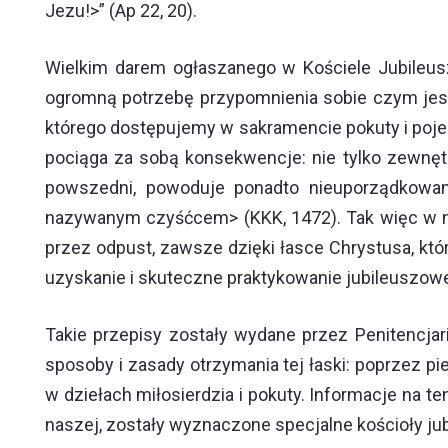
Jezu!>” (Ap 22, 20).
Wielkim darem ogłaszanego w Kościele Jubileusz
ogromną potrzebę przypomnienia sobie czym jest o
którego dostępujemy w sakramencie pokuty i pojed
pociąga za sobą konsekwencje: nie tylko zewnętr
powszedni, powoduje ponadto nieuporządkowane
nazywanym czyśćcem> (KKK, 1472). Tak więc w n
przez odpust, zawsze dzięki łasce Chrystusa, któ
uzyskanie i skuteczne praktykowanie jubileuszowe
Takie przepisy zostały wydane przez Penitencja
sposoby i zasady otrzymania tej łaski: poprzez 
w dziełach miłosierdzia i pokuty. Informacje na t
naszej, zostały wyznaczone specjalne kościoły j