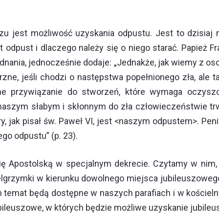
u jest możliwość uzyskania odpustu. Jest to dzisiaj 
dpust i dlaczego należy się o niego starać. Papież Fr
nania, jednocześnie dodaje: „Jednakże, jak wiemy z os
zne, jeśli chodzi o następstwa popełnionego zła, ale
 przywiązanie do stworzeń, które wymaga oczyszcze
aszym słabym i skłonnym do zła człowieczeństwie trw
ry, jak pisał św. Paweł VI, jest <naszym odpustem>. Pen
go odpustu” (p. 23).
rię Apostolską w specjalnym dekrecie. Czytamy w nim, 
pielgrzymki w kierunku dowolnego miejsca jubileuszowe
en temat będą dostępne w naszych parafiach i w kościel
ubileuszowe, w których będzie możliwe uzyskanie jubile