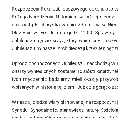
Rozpoczęcia Roku Jubileuszowego dokona papież F
Bożego Narodzenia. Natomiast w każdej diecezji
uroczystą Eucharystią w dniu 29 grudnia w Nied
Olsztynie w tym dniu na godz. 11.00. Sprawmy, 
Jubileuszu będzie krzyż, który wniesiony uroczy
Jubileuszu. W naszej Archidiecezji krzyż ten będz
Oprócz obchodzonego Jubileuszu nadchodzący rok
ołtarzy wyniesionych zostanie 15 sióstr katarzyne
tych męczennic będziemy mieli okazję przywołać
wpisanych w historię tej ziemi. Już dziś gorąco z
W naszej drodze wiary planowanej na rozpoczyna
Synodu. Synodalność, stanowiąca naturę Kościoła
cechą jest wspólne uczestniczenie w misji Koś