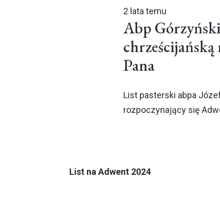
2 lata temu
Abp Górzyński:
chrześcijańską 
Pana
List pasterski abpa Józ
rozpoczynający się Adwe
List na Adwent 2024