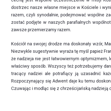
dostrzec nasze własne miejsce w Kościele i wyni
razem, czyli synodalnie, podejmować wspólne za
zostać podjęte w naszych parafialnych wspólno
zawsze przemierzamy razem.
Kościół na swojej drodze ma doskonały wzór, Mary
Niezwykle sugestywnie wyraża tę myśl papież Fra
że nadzieja nie jest łatwowiernym optymizmem, le
właściwy sposób. Wszyscy też potrzebujemy daru ł
tracący nadziei ale potrafiący ją uzasadnić k
Rozpoczynający się Adwent daje ku temu doskonałą
Czuwając i modląc się z chrześcijańską nadzieją 