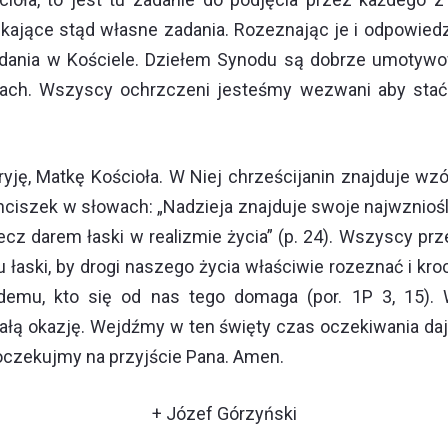
kające stąd własne zadania. Rozeznając je i odpowiedzi
dania w Kościele. Dziełem Synodu są dobrze umotywow
tach. Wszyscy ochrzczeni jesteśmy wezwani aby stać s
ję, Matkę Kościoła. W Niej chrześcijanin znajduje wzó
nciszek w słowach: „Nadzieja znajduje swoje najwznioś
cz darem łaski w realizmie życia” (p. 24). Wszyscy pr
aski, by drogi naszego życia właściwie rozeznać i krocz
ażdemu, kto się od nas tego domaga (por. 1P 3, 15).
 okazję. Wejdźmy w ten święty czas oczekiwania dając 
oczekujmy na przyjście Pana. Amen.
+ Józef Górzyński