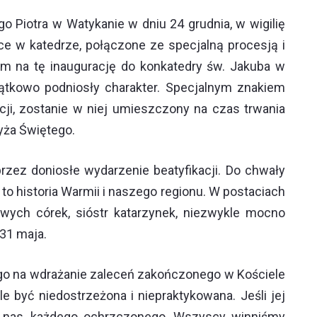
 Piotra w Watykanie w dniu 24 grudnia, w wigilię
e w katedrze, połączone ze specjalną procesją i
am na tę inaugurację do konkatedry św. Jakuba w
jątkowo podniosły charakter. Specjalnym znakiem
cji, zostanie w niej umieszczony na czas trwania
yża Świętego.
zez doniosłe wydarzenie beatyfikacji. Do chwały
to historia Warmii i naszego regionu. W postaciach
owych córek, sióstr katarzynek, niezwykle mocno
 31 maja.
go na wdrażanie zaleceń zakończonego w Kościele
 być niedostrzeżona i niepraktykowana. Jeśli jej
 z nas, każdego ochrzczonego. Wszyscy winniśmy