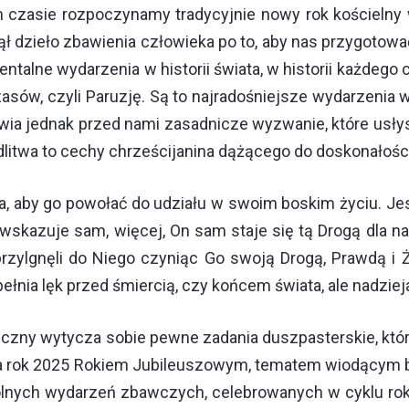
czasie rozpoczynamy tradycyjnie nowy rok kościelny 
jął dzieło zbawienia człowieka po to, aby nas przygotow
ntalne wydarzenia w historii świata, w historii każdego c
asów, czyli Paruzję. Są to najradośniejsze wydarzenia w h
a jednak przed nami zasadnicze wyzwanie, które usłyszel
itwa to cechy chrześcijanina dążącego do doskonałości
, aby go powołać do udziału w swoim boskim życiu. Jest
ę wskazuje sam, więcej, On sam staje się tą Drogą dla 
zylgnęli do Niego czyniąc Go swoją Drogą, Prawdą i Ż
apełnia lęk przed śmiercią, czy końcem świata, ale nadzi
urgiczny wytycza sobie pewne zadania duszpasterskie, 
zka rok 2025 Rokiem Jubileuszowym, tematem wiodącym bę
nych wydarzeń zbawczych, celebrowanych w cyklu roku l