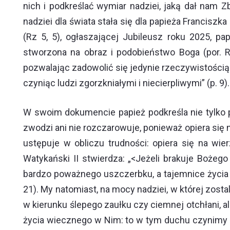
nich i podkreślać wymiar nadziei, jaką dał nam Zb
nadziei dla świata stała się dla papieża Francis
(Rz 5, 5), ogłaszającej Jubileusz roku 2025, pa
stworzona na obraz i podobieństwo Boga (por. R
pozwalając zadowolić się jedynie rzeczywistością 
czyniąc ludzi zgorzkniałymi i niecierpliwymi” (p. 9).
W swoim dokumencie papież podkreśla nie tylko po
zwodzi ani nie rozczarowuje, ponieważ opiera się na
ustępuje w obliczu trudności: opiera się na wie
Watykański II stwierdza: „<Jeżeli brakuje Bożego
bardzo poważnego uszczerbku, a tajemnice życia i 
21). My natomiast, na mocy nadziei, w której zost
w kierunku ślepego zaułku czy ciemnej otchłani, 
życia wiecznego w Nim: to w tym duchu czynimy 