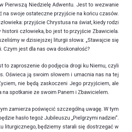
w Pierwszą Niedzielę Adwentu. Jest to wezwanie
ać na swoje ostateczne przyjście na końcu czasów.
złowieka: przyjście Chrystusa na świat, kiedy rodzi
istorii człowieka, bo jest to przyjście Zbawiciela.
iśmy w dzisiejszej liturgii słowa: „Stawajcie się
. Czym jest dla nas owa doskonałość?
 to zaproszenie do podjęcia drogi ku Niemu, czyli
nas. Oświeca ją swoim słowem i umacnia nas na tej
yciem, nie będą zaskoczeni Jego przyjściem, ale
eja na spotkanie ze swoim Panem i Zbawicielem.
którym zamierza poświęcić szczególną uwagę. W tym
dzie hasło tegoż Jubileuszu „Pielgrzymi nadziei”.
iturgicznego, będziemy starali się dostrzegać w