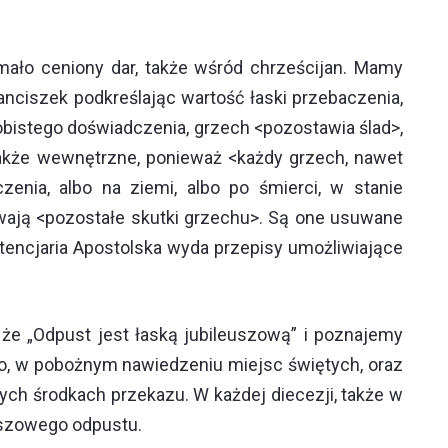
mało ceniony dar, także wśród chrześcijan. Mamy
anciszek podkreślając wartość łaski przebaczenia,
obistego doświadczenia, grzech <pozostawia ślad>,
 także wewnętrzne, ponieważ <każdy grzech, nawet
nia, albo na ziemi, albo po śmierci, w stanie
ają <pozostałe skutki grzechu>. Są one usuwane
itencjaria Apostolska wyda przepisy umożliwiające
że „Odpust jest łaską jubileuszową” i poznajemy
go, w pobożnym nawiedzeniu miejsc świętych, oraz
nych środkach przekazu. W każdej diecezji, także w
uszowego odpustu.