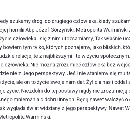
kiedy szukamy drogi do drugiego człowieka, kiedy szuka
jej homilii Abp Józef Górzyński. Metropolita Warmiński
ycie człowieka i się z nim utożsamiamy, Tak właśnie uczyn
owiem tym tylko, których poznajemy, jako bliskich, któr
dzkie relacje, te z najbliższymi i te w życiu społecznym.
 człowieka. Nie można zrozumieć człowieka bez wejścia
ie nie z Jego perspektywy. Jeśli nie staniemy się mu tak
życie, ale on to życie swoje nam dał. Żył dla nas i oddał
e życie. Niezdolni do tej postawy nigdy nie zrozumieją 
nego mniemania o dobru innych. Będą nawet walczyć o d
i jak wygląda świat widziany z jego perspektywy. Nawet
Metropolita Warmiński.