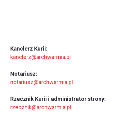
Kanclerz Kurii:
kanclerz@archwarmia.pl
Notariusz:
notariusz@archwarmia.pl
Rzecznik Kurii i administrator strony:
rzecznik@archwarmia.pl