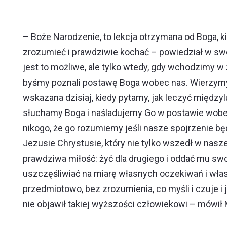
– Boże Narodzenie, to lekcja otrzymana od Boga, 
zrozumieć i prawdziwie kochać – powiedział w swo
jest to możliwe, ale tylko wtedy, gdy wchodzimy w ż
byśmy poznali postawę Boga wobec nas. Wierzymy b
wskazana dzisiaj, kiedy pytamy, jak leczyć międzylu
słuchamy Boga i naśladujemy Go w postawie wobec
nikogo, że go rozumiemy jeśli nasze spojrzenie będz
Jezusie Chrystusie, który nie tylko wszedł w nasze 
prawdziwa miłość: żyć dla drugiego i oddać mu swoj
uszczęśliwiać na miarę własnych oczekiwań i włas
przedmiotowo, bez zrozumienia, co myśli i czuje 
nie objawił takiej wyższości człowiekowi – mówił 