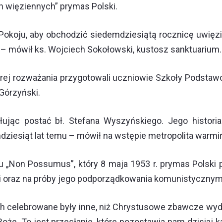
h więziennych” prymas Polski.
Pokoju, aby obchodzić siedemdziesiątą rocznicę uwięzi
 – mówił ks. Wojciech Sokołowski, kustosz sanktuarium.
órej rozważania przygotowali uczniowie Szkoły Podsta
Górzyński.
łując postać bł. Stefana Wyszyńskiego. Jego histo
dziesiąt lat temu – mówił na wstępie metropolita warmiń
 „Non Possumus”, który 8 maja 1953 r. prymas Polski p
cki oraz na próby jego podporządkowania komunistyczny
h celebrowane były inne, niż Chrystusowe zbawcze wyd
Boże. To jest przesłanie, które pozostawia nam dzisiaj k