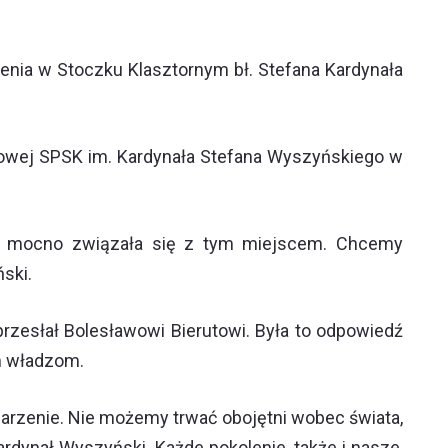
enia w Stoczku Klasztornym bł. Stefana Kardynała
wowej SPSK im. Kardynała Stefana Wyszyńskiego w
ria mocno związała się z tym miejscem. Chcemy
ski.
rzesłał Bolesławowi Bierutowi. Była to odpowiedź
m władzom.
arzenie. Nie możemy trwać obojętni wobec świata,
ardynał Wyszyński. Każde pokolenie, także i nasze,