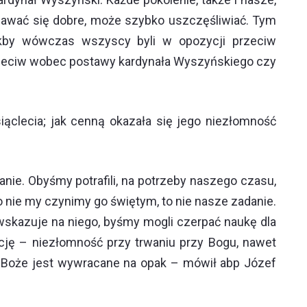
awać się dobre, może szybko uszczęśliwiać. Tym
jakby wówczas wszyscy byli w opozycji przeciw
rzeciw wobec postawy kardynała Wyszyńskiego czy
siąclecia; jak cenną okazała się jego niezłomność
anie. Obyśmy potrafili, na potrzeby naszego czasu,
To nie my czynimy go świętym, to nie nasze zadanie.
 wskazuje na niego, byśmy mogli czerpać naukę dla
kcję – niezłomność przy trwaniu przy Bogu, nawet
awo Boże jest wywracane na opak – mówił abp Józef