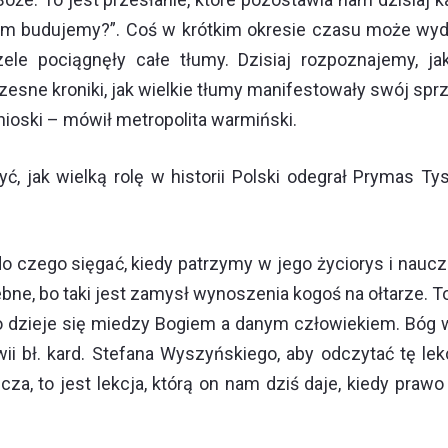
zym budujemy?”. Coś w krótkim okresie czasu może wyd
ele pociągnęły całe tłumy. Dzisiaj rozpoznajemy, 
esne kroniki, jak wielkie tłumy manifestowały swój sp
ioski – mówił metropolita warmiński.
, jak wielką rolę w historii Polski odegrał Prymas Ty
o czego sięgać, kiedy patrzymy w jego życiorys i naucz
zebne, bo taki jest zamysł wynoszenia kogoś na ołtarze. 
 co dzieje się miedzy Bogiem a danym człowiekiem. Bóg
wii bł. kard. Stefana Wyszyńskiego, aby odczytać tę le
alcza, to jest lekcja, którą on nam dziś daje, kiedy pr