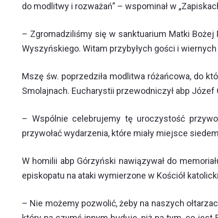
do modlitwy i rozważań” – wspominał w „Zapiskac
– Zgromadziliśmy się w sanktuarium Matki Bożej 
Wyszyńskiego. Witam przybyłych gości i wiernych
Mszę św. poprzedziła modlitwa różańcowa, do kt
Smolajnach. Eucharystii przewodniczył abp Józef 
– Wspólnie celebrujemy tę uroczystość przywo
przywołać wydarzenia, które miały miejsce siedem
W homilii abp Górzyński nawiązywał do memoriału
episkopatu na ataki wymierzone w Kościół katoli
– Nie możemy pozwolić, żeby na naszych ołtarzac
który na czymś innym buduje, niż na tym, co jest 