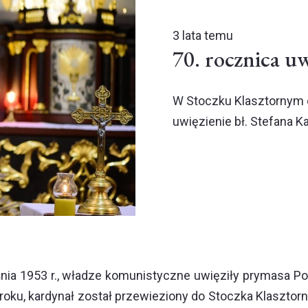
3 lata temu
70. rocznica uw
W Stoczku Klasztornym o
uwięzienie bł. Stefana 
śnia 1953 r., władze komunistyczne uwięziły prymasa Po
 roku, kardynał został przewieziony do Stoczka Klasztor