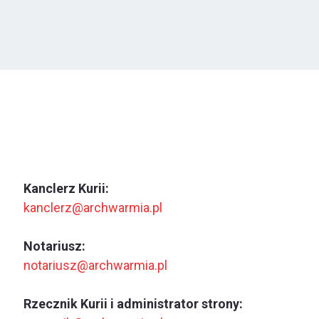
Kanclerz Kurii:
kanclerz@archwarmia.pl
Notariusz:
notariusz@archwarmia.pl
Rzecznik Kurii i administrator strony: