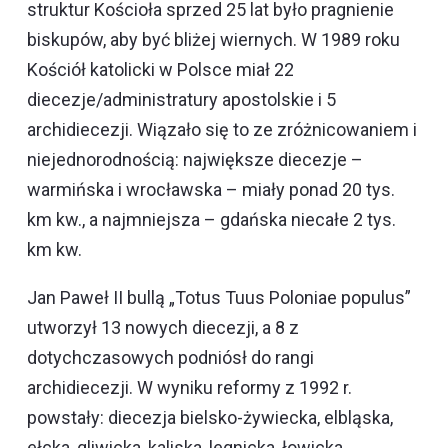
struktur Kościoła sprzed 25 lat było pragnienie
biskupów, aby być bliżej wiernych. W 1989 roku
Kościół katolicki w Polsce miał 22
diecezje/administratury apostolskie i 5
archidiecezji. Wiązało się to ze zróżnicowaniem i
niejednorodnością: największe diecezje –
warmińska i wrocławska – miały ponad 20 tys.
km kw., a najmniejsza – gdańska niecałe 2 tys.
km kw.
Jan Paweł II bullą „Totus Tuus Poloniae populus”
utworzył 13 nowych diecezji, a 8 z
dotychczasowych podniósł do rangi
archidiecezji. W wyniku reformy z 1992 r.
powstały: diecezja bielsko-żywiecka, elbląska,
ełcka, gliwicka, kaliska, legnicka, łowicka,