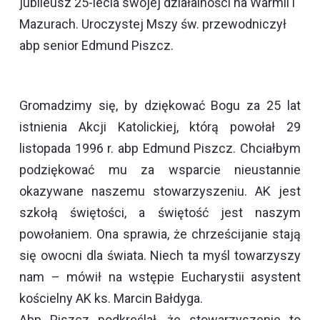
jubileusz 25-lecia swojej działalności na Warmii i
Mazurach. Uroczystej Mszy św. przewodniczył
abp senior Edmund Piszcz.
Gromadzimy się, by dziękować Bogu za 25 lat
istnienia Akcji Katolickiej, którą powołał 29
listopada 1996 r. abp Edmund Piszcz. Chciałbym
podziękować mu za wsparcie nieustannie
okazywane naszemu stowarzyszeniu. AK jest
szkołą świętości, a świętość jest naszym
powołaniem. Ona sprawia, że chrześcijanie stają
się owocni dla świata. Niech ta myśl towarzyszy
nam – mówił na wstępie Eucharystii asystent
kościelny AK ks. Marcin Bałdyga.
Abp Piszcz podkreślał, że stowarzyszenie to