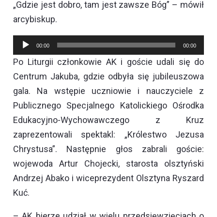
„Gdzie jest dobro, tam jest zawsze Bóg” – mówił
arcybiskup.
Odtwarzacz
00:00
00:00
plików
Po Liturgii członkowie AK i goście udali się do
dźwiękowych
Centrum Jakuba, gdzie odbyła się jubileuszowa
gala. Na wstępie uczniowie i nauczyciele z
Publicznego Specjalnego Katolickiego Ośrodka
Edukacyjno-Wychowawczego z Kruz
zaprezentowali spektakl: „Królestwo Jezusa
Chrystusa”. Następnie głos zabrali goście:
wojewoda Artur Chojecki, starosta olsztyński
Andrzej Abako i wiceprezydent Olsztyna Ryszard
Kuć.
– AK bierze udział w wielu przedsięwzięciach o