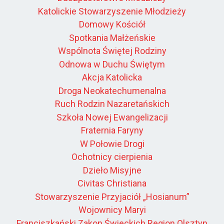
Katolickie Stowarzyszenie Młodzieży
Domowy Kościół
Spotkania Małżeńskie
Wspólnota Świętej Rodziny
Odnowa w Duchu Świętym
Akcja Katolicka
Droga Neokatechumenalna
Ruch Rodzin Nazaretańskich
Szkoła Nowej Ewangelizacji
Fraternia Faryny
W Połowie Drogi
Ochotnicy cierpienia
Dzieło Misyjne
Civitas Christiana
Stowarzyszenie Przyjaciół „Hosianum”
Wojownicy Maryi
Franciszkański Zakon Świeckich Region Olsztyn