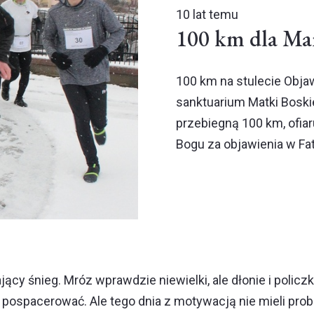
10 lat temu
100 km dla Ma
100 km na stulecie Objaw
sanktuarium Matki Boskie
przebiegną 100 km, ofiar
Bogu za objawienia w Fat
ący śnieg. Mróz wprawdzie niewielki, ale dłonie i policz
 pospacerować. Ale tego dnia z motywacją nie mieli prob