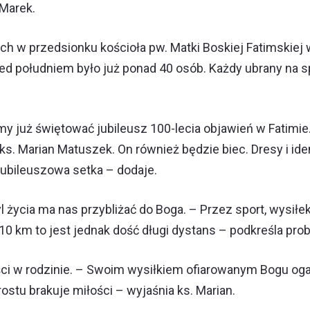
 Marek.
ch w przedsionku kościoła pw. Matki Boskiej Fatimskiej w
rzed południem było już ponad 40 osób. Każdy ubrany na 
y już świętować jubileusz 100-lecia objawień w Fatimie.
. Marian Matuszek. On również będzie biec. Dresy i ide
jubileuszowa setka – dodaje.
yl życia ma nas przybliżać do Boga. – Przez sport, wysiłek
10 km to jest jednak dość długi dystans – podkreśla pro
ci w rodzinie. – Swoim wysiłkiem ofiarowanym Bogu ogar
rostu brakuje miłości – wyjaśnia ks. Marian.