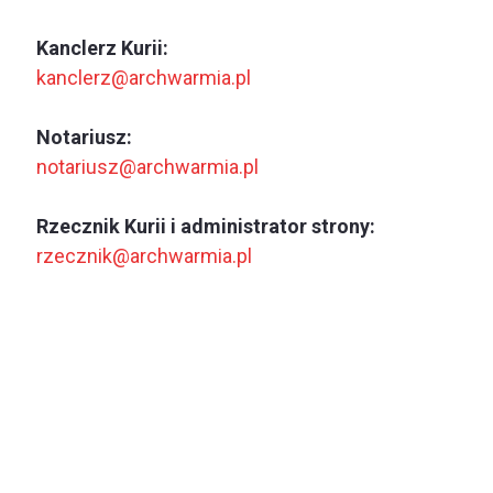
Kanclerz Kurii:
kanclerz@archwarmia.pl
Notariusz:
notariusz@archwarmia.pl
Rzecznik Kurii i administrator strony:
rzecznik@archwarmia.pl