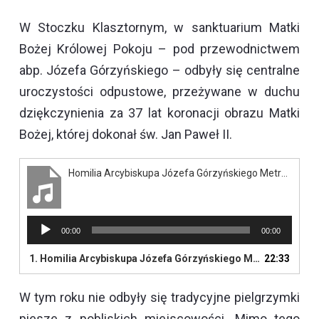
W Stoczku Klasztornym, w sanktuarium Matki
Bożej Królowej Pokoju – pod przewodnictwem
abp. Józefa Górzyńskiego – odbyły się centralne
uroczystości odpustowe, przeżywane w duchu
dziękczynienia za 37 lat koronacji obrazu Matki
Bożej, której dokonał św. Jan Paweł II.
Homilia Arcybiskupa Józefa Górzyńskiego Metropolity Warmińskiego - Stoczek Klasztorny 2020
Odtwarzacz
00:00
00:00
plików
dźwiękowych
1.
Homilia Arcybiskupa Józefa Górzyńskiego Metropolity Warmińskiego - Stoczek Klasztorny 2020
22:33
W tym roku nie odbyły się tradycyjne pielgrzymki
piesze z pobliskich miejscowości. Mimo tego