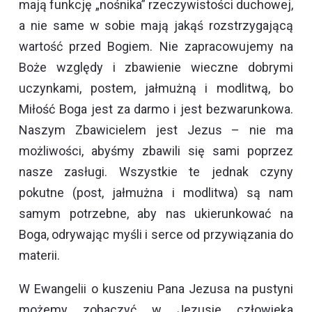
mają funkcję „nośnika” rzeczywistości duchowej,
a nie same w sobie mają jakąś rozstrzygającą
wartość przed Bogiem. Nie zapracowujemy na
Boże względy i zbawienie wieczne dobrymi
uczynkami, postem, jałmużną i modlitwą, bo
Miłość Boga jest za darmo i jest bezwarunkowa.
Naszym Zbawicielem jest Jezus – nie ma
możliwości, abyśmy zbawili się sami poprzez
nasze zasługi. Wszystkie te jednak czyny
pokutne (post, jałmużna i modlitwa) są nam
samym potrzebne, aby nas ukierunkować na
Boga, odrywając myśli i serce od przywiązania do
materii.
W Ewangelii o kuszeniu Pana Jezusa na pustyni
możemy zobaczyć w Jezusie człowieka