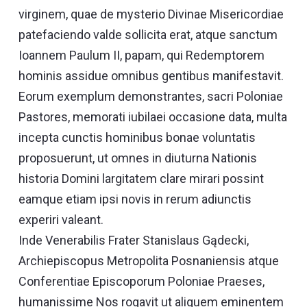
virginem, quae de mysterio Divinae Misericordiae
patefaciendo valde sollicita erat, atque sanctum
Ioannem Paulum II, papam, qui Redemptorem
hominis assidue omnibus gentibus manifestavit.
Eorum exemplum demonstrantes, sacri Poloniae
Pastores, memorati iubilaei occasione data, multa
incepta cunctis hominibus bonae voluntatis
proposuerunt, ut omnes in diuturna Nationis
historia Domini largitatem clare mirari possint
eamque etiam ipsi novis in rerum adiunctis
experiri valeant.
Inde Venerabilis Frater Stanislaus Gądecki,
Archiepiscopus Metropolita Posnaniensis atque
Conferentiae Episcoporum Poloniae Praeses,
humanissime Nos rogavit ut aliquem eminentem