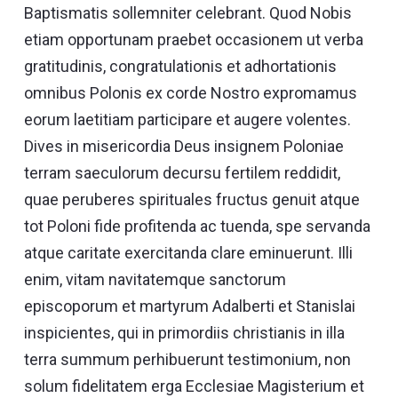
Baptismatis sollemniter celebrant. Quod Nobis
etiam opportunam praebet occasionem ut verba
gratitudinis, congratulationis et adhortationis
omnibus Polonis ex corde Nostro expromamus
eorum laetitiam participare et augere volentes.
Dives in misericordia Deus insignem Poloniae
terram saeculorum decursu fertilem reddidit,
quae peruberes spirituales fructus genuit atque
tot Poloni fide profitenda ac tuenda, spe servanda
atque caritate exercitanda clare eminuerunt. Illi
enim, vitam navitatemque sanctorum
episcoporum et martyrum Adalberti et Stanislai
inspicientes, qui in primordiis christianis in illa
terra summum perhibuerunt testimonium, non
solum fidelitatem erga Ecclesiae Magisterium et