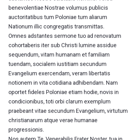
benevolentiae Nostrae volumus publicis
auctoritatibus tum Poloniae tum aliarum
Nationum illic congregatis transmittas.
Omnes adstantes sermone tuo ad renovatum
cohortaberis iter sub Christi lumine assidue
sequendum, vitam humanam et familiam
tuendam, socialem iustitiam secundum
Evangelium exercendam, veram libertatis
notionem in vita cotidiana adhibendam. Nam
oportet fideles Poloniae etiam hodie, novis in
condicionibus, toti orbi clarum exemplum
praebeant vitae secundum Evangelium, virtutum
christianarum atque verae humanae
progressionis.
Nos autem Te, Venerabilis Frater Noster, tua in