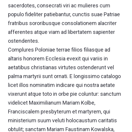
sacerdotes, consecrati viri ac mulieres cum
populo fideliter patiebantur, cunctis suae Patriae
fratribus sororibusque consolationem alacriter
afferentes atque viam ad libertatem sapienter
ostendentes.
Complures Poloniae terrae filios filiasque ad
altaris honorem Ecclesia evexit qui variis in
aetatibus christianas virtutes ostenderunt vel
palma martyrii sunt ornati. E longissimo catalogo
licet illos nominatim indicare qui nostra aetate
vixerunt atque toto in orbe pie coluntur: sanctum
videlicet Maximilianum Mariam Kolbe,
Franciscalem presbyterum et martyrem, qui
ministerium suum veluti holocaustum caritatis
obtulit; sanctam Mariam Faustinam Kowalska,